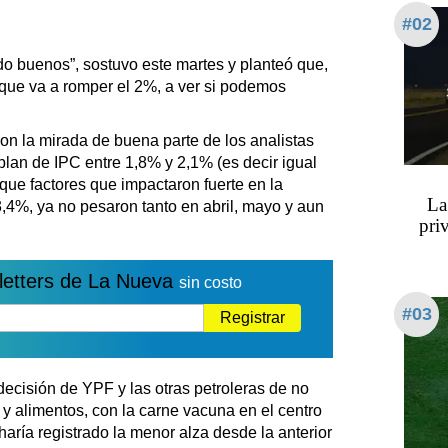
#02
do buenos”, sostuvo este martes y planteó que,
 que va a romper el 2%, a ver si podemos
con la mirada de buena parte de los analistas
blan de IPC entre 1,8% y 2,1% (es decir igual
que factores que impactaron fuerte en la
La
,4%, ya no pesaron tanto en abril, mayo y aun
pri
letters de La Nueva
sin costo
#03
Registrar
 decisión de YPF y las otras petroleras de no
- y alimentos, con la carne vacuna en el centro
aría registrado la menor alza desde la anterior