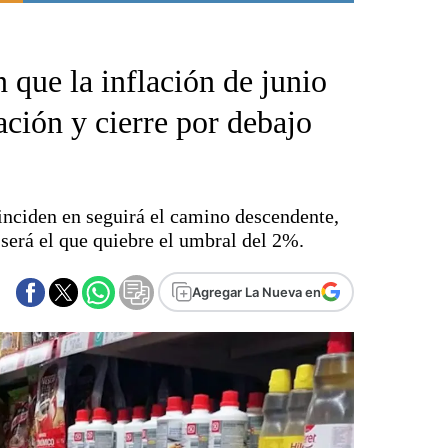
Punta Alta
La región
 que la inflación de junio
El país
El mundo
ación y cierre por debajo
Seguridad
Opinión
Escenario Olímpico
inciden en seguirá el camino descendente,
Liga del Sur
 será el que quiebre el umbral del 2%.
Básquetbol
Fútbol
Agregar La Nueva en
Federal A
Aplausos
Cines
Economía y finanzas
Con el campo
Espacio empresas