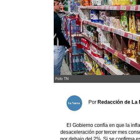
Sociedad y tiempo libre
El tiempo
Fúnebres
Clasificados
Horóscopo
Foto TN
Suplementos
Servicios
Por
Redacción de La 
El Gobierno confía en que la infl
desaceleración por tercer mes conse
por debajo del 2%. Si se confirma es