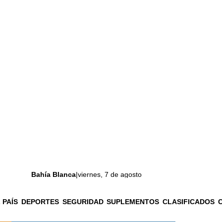
Bahía Blanca
|
viernes, 7 de agosto
 PAÍS
DEPORTES
SEGURIDAD
SUPLEMENTOS
CLASIFICADOS
La ciudad