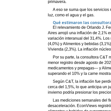
primavera.
A eso se suma que los servicios 
luz, como el agua y el gas.
Qué estimaron las consultoras
El relevamiento de Orlando J. F
Aires arrojó una inflación de 2,1% e
variación interanual del 31,4%. Lo
(4,0%) y Alimentos y bebidas (3,1%)
Vivienda (2,3%). La inflación núcl
Por su parte, la consultora C&T 
menor registro desde agosto de 20
medicamentos y prepagas— y Alimen
superando el 10% y la carne mostr
Según C&T, la inflación fue perd
cerca del 1,5%, lo que anticipa un 
invierno podría presionar los precio
Las mediciones semanales del fin
desaceleración. EconViews registró