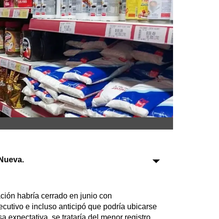
Sociedad
Tecnología
Turismo
Salud
Es viral
Farmacias
Transportes
Nueva.
Loterías
Datos Útiles
ación habría cerrado en junio con
Fúnebres
cutivo e incluso anticipó que podría ubicarse
Edictos
a expectativa, se trataría del menor registro