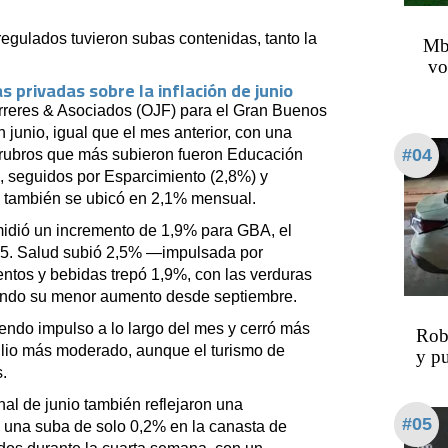
regulados tuvieron subas contenidas, tanto la
Mba
vo
 privadas sobre la inflación de junio
erreres & Asociados (OJF) para el Gran Buenos
n junio, igual que el mes anterior, con una
#04
s rubros que más subieron fueron Educación
, seguidos por Esparcimiento (2,8%) y
eo también se ubicó en 2,1% mensual.
midió un incremento de 1,9% para GBA, el
25. Salud subió 2,5% —impulsada por
tos y bebidas trepó 1,9%, con las verduras
ando su menor aumento desde septiembre.
iendo impulso a lo largo del mes y cerró más
Rob
julio más moderado, aunque el turismo de
y pu
s.
al de junio también reflejaron una
#05
 una suba de solo 0,2% en la canasta de