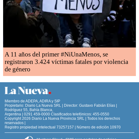
A 11 años del primer #NiUnaMenos, se
registraron 3.424 víctimas fatales por violencia
de género
Miembro de ADEPA, ADIRA y SIP
Propietario: Diario La Nueva SRL | Director: Gustavo Fabián Elías |
Rodríguez 55, Bahía Blanca,
Argentina | 0291 459-0000 Clasificados telefónicos: 455-0550
Copyright 2026 Diario La Nueva Provincia SRL | Todos los derechos
reservados |
Registro propiedad intelectual 73257157 | Número de edición 10970