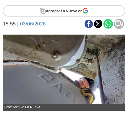
Básquetbol
Agregar La Nueva en
Fútbol
Federal A
15:55 |
03/06/2026
Aplausos
Arte y cultura
Cines
Economía y finanzas
Economía y campo
Con el campo
Espacio empresas
Sociedad
Sociedad y tiempo
libre
Tecnología
Turismo
Salud
Es viral
El tiempo
Foto: Archivo La Nueva.
Fúnebres
Clasificados