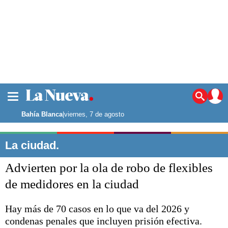
La ciudad
Noticias
Bahía Blanca
|
viernes, 7 de agosto
Punta Alta
La región
La ciudad.
El país
Advierten por la ola de robo de flexibles
El mundo
Seguridad
de medidores en la ciudad
Opinión
Escenario Olímpico
Hay más de 70 casos en lo que va del 2026 y
Deportes
condenas penales que incluyen prisión efectiva.
Liga del Sur