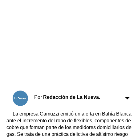
Horóscopo
Suplementos
Farmacias
Servicios
Transportes
Loterías
Datos Útiles
Fúnebres
Edictos
Teléfonos de urgencia
Por
Redacción de La Nueva.
La empresa Camuzzi emitió un alerta en Bahía Blanca
ante el incremento del robo de flexibles, componentes de
cobre que forman parte de los medidores domiciliarios de
gas. Se trata de una práctica delictiva de altísimo riesgo