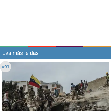
Las más leídas
#01