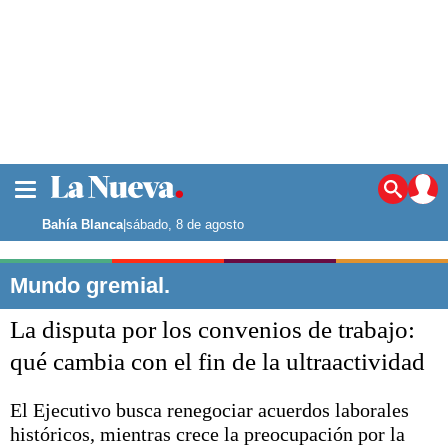
La ciudad
Noticias
Bahía Blanca
|
sábado, 8 de agosto
Punta Alta
La región
Mundo gremial.
El país
La disputa por los convenios de trabajo:
El mundo
Seguridad
qué cambia con el fin de la ultraactividad
Opinión
Escenario Olímpico
El Ejecutivo busca renegociar acuerdos laborales
Deportes
históricos, mientras crece la preocupación por la
Liga del Sur