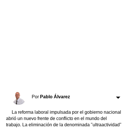
Horóscopo
Suplementos
Farmacias
Servicios
Transportes
Loterías
Datos Útiles
Fúnebres
Edictos
Teléfonos de urgencia
Por
Pablo Álvarez
La reforma laboral impulsada por el gobierno nacional
abrió un nuevo frente de conflicto en el mundo del
trabajo. La eliminación de la denominada "ultraactividad"