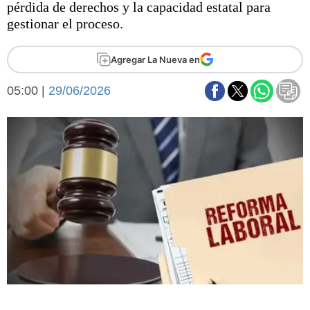
pérdida de derechos y la capacidad estatal para
Básquetbol
gestionar el proceso.
Fútbol
Federal A
Agregar La Nueva en
Aplausos
Arte y cultura
Cines
05:00 |
29/06/2026
Economía y finanzas
Economía y campo
Con el campo
Espacio empresas
Sociedad
Sociedad y tiempo
libre
Tecnología
Turismo
Salud
Es viral
El tiempo
Fúnebres
Clasificados