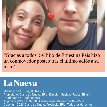
“Gracias a todos”: el hijo de Ernestina Pais hizo
un conmovedor posteo tras el último adiós a su
mamá
Miembro de ADEPA, ADIRA y SIP
Propietario: Diario La Nueva SRL | Director: Gustavo Fabián Elías |
Rodríguez 55, Bahía Blanca,
Argentina | 0291 459-0000 Clasificados telefónicos: 455-0550
Copyright 2026 Diario La Nueva Provincia SRL | Todos los derechos