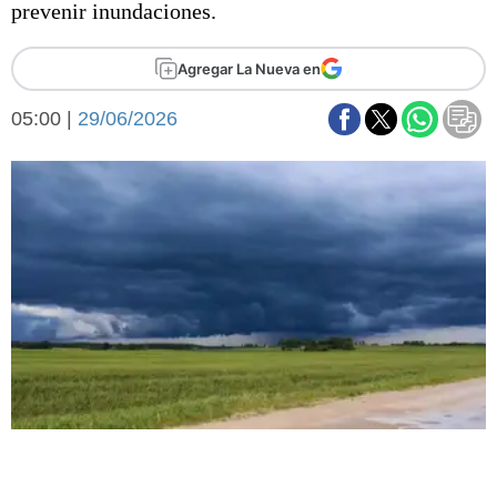
prevenir inundaciones.
Básquetbol
Fútbol
Agregar La Nueva en
Federal A
Aplausos
Arte y cultura
05:00 |
29/06/2026
Cines
Economía y finanzas
Economía y campo
Con el campo
Espacio empresas
Sociedad
Sociedad y tiempo
libre
Tecnología
Turismo
Salud
Es viral
El tiempo
Fúnebres
Clasificados