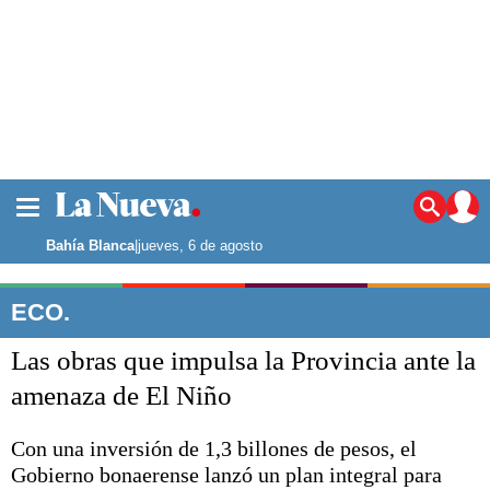
La ciudad
Noticias
Bahía Blanca
|
jueves, 6 de agosto
Punta Alta
La región
ECO.
El país
Las obras que impulsa la Provincia ante la
El mundo
Seguridad
amenaza de El Niño
Opinión
Escenario Olímpico
Con una inversión de 1,3 billones de pesos, el
Deportes
Gobierno bonaerense lanzó un plan integral para
Liga del Sur