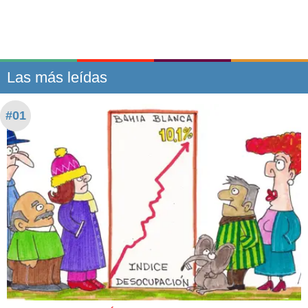
Las más leídas
#01