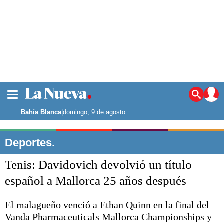
La ciudad
Noticias
Bahía Blanca
|
domingo, 9 de agosto
Punta Alta
La región
Deportes.
El país
Tenis: Davidovich devolvió un título
El mundo
Seguridad
español a Mallorca 25 años después
Opinión
Escenario Olímpico
El malagueño venció a Ethan Quinn en la final del
Deportes
Vanda Pharmaceuticals Mallorca Championships y
Liga del Sur