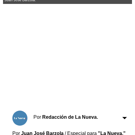
Horóscopo
Suplementos
Farmacias
Servicios
Transportes
Loterías
Datos Útiles
Fúnebres
Edictos
Teléfonos de urgencia
Por
Redacción de La Nueva.
Por
Juan José Barzola
/ Especial para
"La Nueva."