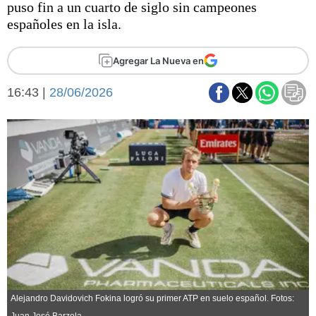
puso fin a un cuarto de siglo sin campeones
Básquetbol
españoles en la isla.
Fútbol
Federal A
Agregar La Nueva en
Aplausos
Arte y cultura
Cines
16:43 |
28/06/2026
Economía y finanzas
Economía y campo
Con el campo
Espacio empresas
Sociedad
Sociedad y tiempo
libre
Tecnología
Turismo
Salud
Es viral
El tiempo
Fúnebres
Alejandro Davidovich Fokina logró su primer ATP en suelo español. Fotos:
Clasificados
Juan José Barzola.