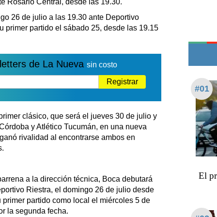
e Rosario Central, desde las 19.30.
Teléfonos de urgencia
o 26 de julio a las 19.30 ante Deportivo
su primer partido el sábado 25, desde las 19.15
letters de La Nueva
sin costo
Registrar
#01
rimer clásico, que será el jueves 30 de julio y
l Córdoba y Atlético Tucumán, en una nueva
e ganó rivalidad al encontrarse ambos en
s.
El p
arrena a la dirección técnica, Boca debutará
ortivo Riestra, el domingo 26 de julio desde
u primer partido como local el miércoles 5 de
or la segunda fecha.