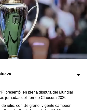
Sociedad
Tecnología
Turismo
Salud
Es viral
Farmacias
Nueva.
Transportes
Loterías
PF) presentó, en plena disputa del Mundial
Datos Útiles
ras jornadas del Torneo Clausura 2026.
Fúnebres
 de julio, con Belgrano, vigente campeón,
Edictos