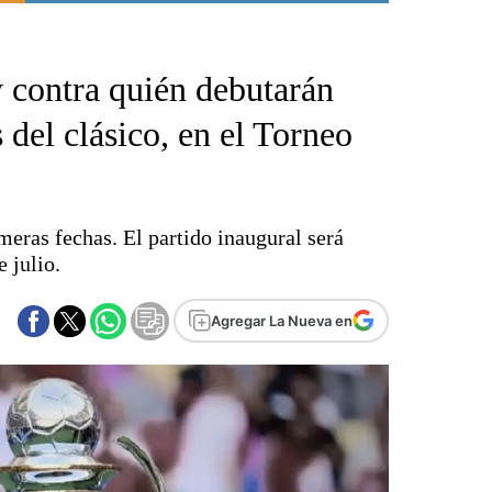
Punta Alta
La región
 contra quién debutarán
El país
El mundo
del clásico, en el Torneo
Seguridad
Opinión
Escenario Olímpico
meras fechas. El partido inaugural será
Liga del Sur
 julio.
Básquetbol
Fútbol
Agregar La Nueva en
Federal A
Aplausos
Cines
Economía y finanzas
Con el campo
Espacio empresas