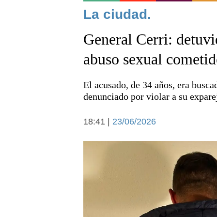
Noticias
La ciudad.
General Cerri: detuv
abuso sexual cometid
El acusado, de 34 años, era buscad
Deportes
denunciado por violar a su expare
18:41 |
23/06/2026
Arte y cultura
Economía y campo