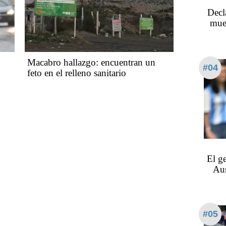
Decl
mue
Macabro hallazgo: encuentran un
#04
feto en el relleno sanitario
El g
Aus
#05