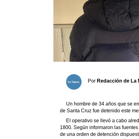
Sociedad y tiempo libre
El tiempo
Fúnebres
Clasificados
Horóscopo
Por
Redacción de La 
Suplementos
Servicios
Un hombre de 34 años que se enco
de Santa Cruz fue detenido este me
El operativo se llevó a cabo alre
1800. Según informaron las fuentes 
de una orden de detención dispuest