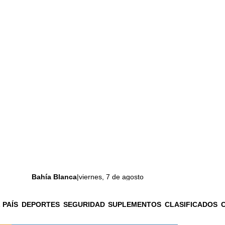
Bahía Blanca
|
viernes, 7 de agosto
 PAÍS
DEPORTES
SEGURIDAD
SUPLEMENTOS
CLASIFICADOS
La ciudad