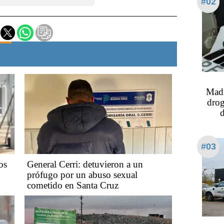
#02
Madr
drog
d
#03
os
General Cerri: detuvieron a un
prófugo por un abuso sexual
cometido en Santa Cruz