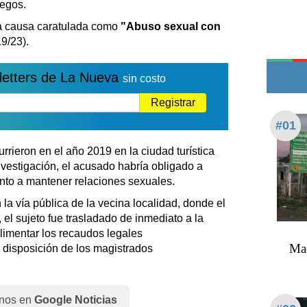
legos.
Teléfonos de urgencia
na causa caratulada como
"Abuso sexual con
9/23).
letters de La Nueva
sin costo
Registrar
#01
rieron en el año 2019 en la ciudad turística
nvestigación, el acusado habría obligado a
to a mantener relaciones sexuales.
 la vía pública de la vecina localidad, donde el
el sujeto fue trasladado de inmediato a la
imentar los recaudos legales
Mac
 disposición de los magistrados
nos en
Google Noticias