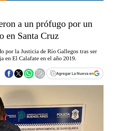
Punta Alta
La región
ieron a un prófugo por un
El país
El mundo
o en Santa Cruz
Seguridad
Opinión
o por la Justicia de Río Gallegos tras ser
Escenario Olímpico
ja en El Calafate en el año 2019.
Liga del Sur
Básquetbol
Agregar La Nueva en
Fútbol
Federal A
Aplausos
Cines
Economía y finanzas
Con el campo
Espacio empresas