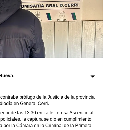
Sociedad
Tecnología
Turismo
Salud
Es viral
Nueva.
Farmacias
Transportes
ntraba prófugo de la Justicia de la provincia
Loterías
diodía en General Cerri.
Datos Útiles
dedor de las 13.30 en calle Teresa Ascencio al
Fúnebres
policiales, la captura se dio en cumplimiento
Edictos
a por la Cámara en lo Criminal de la Primera