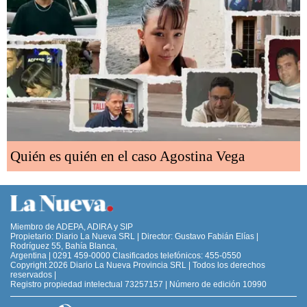
Quién es quién en el caso Agostina Vega
Miembro de ADEPA, ADIRA y SIP
Propietario: Diario La Nueva SRL | Director: Gustavo Fabián Elías |
Rodríguez 55, Bahía Blanca,
Argentina | 0291 459-0000 Clasificados telefónicos: 455-0550
Copyright 2026 Diario La Nueva Provincia SRL | Todos los derechos
reservados |
Registro propiedad intelectual 73257157 | Número de edición 10990