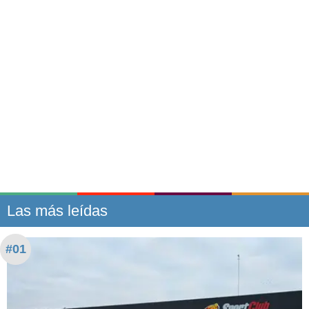
Las más leídas
#01