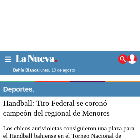
La ciudad
Noticias
Bahía Blanca
|
lunes, 10 de agosto
Punta Alta
La región
Deportes.
El país
Handball: Tiro Federal se coronó
El mundo
Seguridad
campeón del regional de Menores
Opinión
Escenario Olímpico
Los chicos aurivioletas consiguieron una plaza para
Deportes
el Handball bahiense en el Torneo Nacional de
Liga del Sur