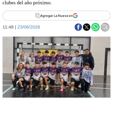
clubes del año próximo.
Básquetbol
Fútbol
Agregar La Nueva en
Federal A
Aplausos
Arte y cultura
11:48 |
23/06/2026
Cines
Economía y finanzas
Economía y campo
Con el campo
Espacio empresas
Sociedad
Sociedad y tiempo
libre
Tecnología
Turismo
Salud
Es viral
El tiempo
Fúnebres
Clasificados