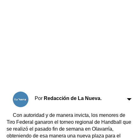
Horóscopo
Suplementos
Farmacias
Servicios
Transportes
Loterías
Datos Útiles
Fúnebres
Edictos
Teléfonos de urgencia
Por
Redacción de La Nueva.
Con autoridad y de manera invicta, los menores de
Tiro Federal ganaron el torneo regional de Handball que
se realizó el pasado fin de semana en Olavarría,
obteniendo de esa manera una nueva plaza para el