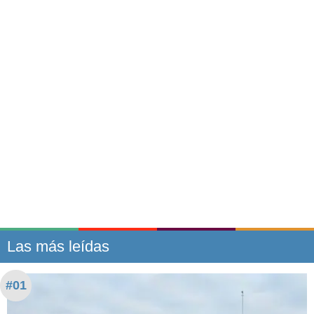
Las más leídas
#01