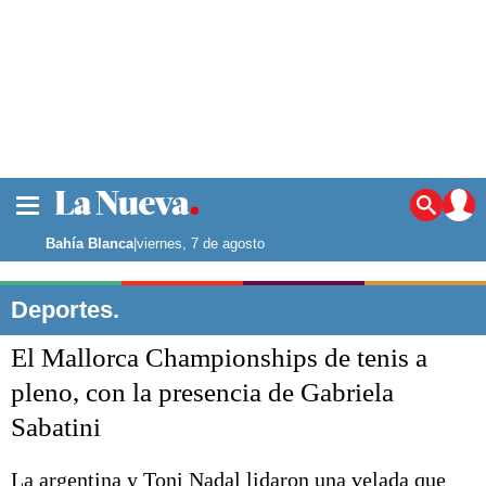
La ciudad
Noticias
Bahía Blanca
|
viernes, 7 de agosto
Punta Alta
La región
Deportes.
El país
El Mallorca Championships de tenis a
El mundo
Seguridad
pleno, con la presencia de Gabriela
Opinión
Sabatini
Escenario Olímpico
Deportes
Liga del Sur
La argentina y Toni Nadal lidaron una velada que