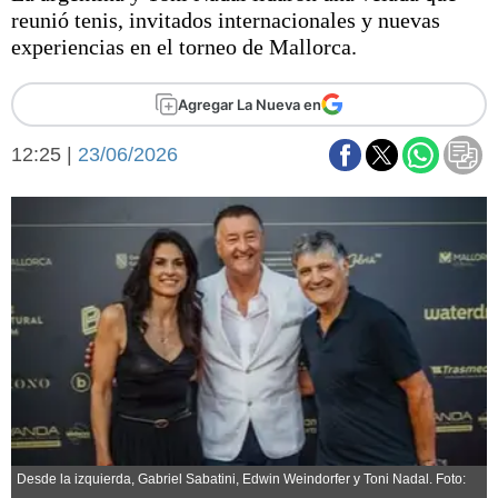
Básquetbol
reunió tenis, invitados internacionales y nuevas
Fútbol
experiencias en el torneo de Mallorca.
Federal A
Aplausos
Agregar La Nueva en
Arte y cultura
Cines
12:25 |
23/06/2026
Economía y finanzas
Economía y campo
Con el campo
Espacio empresas
Sociedad
Sociedad y tiempo
libre
Tecnología
Turismo
Salud
Es viral
El tiempo
Fúnebres
Clasificados
Desde la izquierda, Gabriel Sabatini, Edwin Weindorfer y Toni Nadal. Foto: