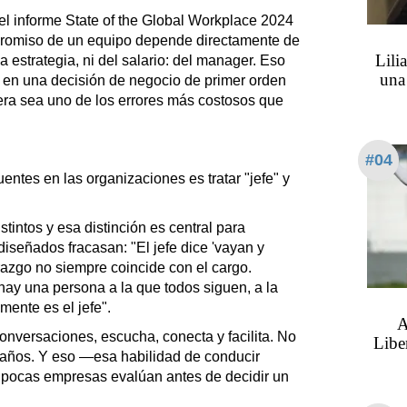
el informe State of the Global Workplace 2024
promiso de un equipo depende directamente de
Lili
a estrategia, ni del salario: del manager. Eso
una
 en una decisión de negocio de primer orden
era sea uno de los errores más costosos que
#04
ntes en las organizaciones es tratar "jefe" y
tintos y esa distinción es central para
iseñados fracasan: "El jefe dice 'vayan y
derazgo no siempre coincide con el cargo.
ay una persona a la que todos siguen, a la
ente es el jefe".
A
 conversaciones, escucha, conecta y facilita. No
Libe
 años. Y eso —esa habilidad de conducir
e pocas empresas evalúan antes de decidir un