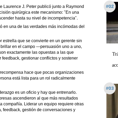
#02
e Laurence J. Peter publicó junto a Raymond
ecisión quirúrgica este mecanismo: "En una
scender hasta su nivel de incompetencia".
rtió en una de las verdades más incómodas del
r estrella que se convierte en un gerente sin
 brillar en el campo —persuasión uno a uno,
son exactamente las opuestas a las que
Tr
 feedback, gestionar conflictos y sostener
ac
o recompensa hace que pocas organizaciones
rsona está lista para un rol radicalmente
#03
derazgo es un oficio y hay que entrenarlo.
resas ascendieron al que más resultados
la compañía. Liderar un equipo requiere otras
, feedback, gestión de conversaciones y
.