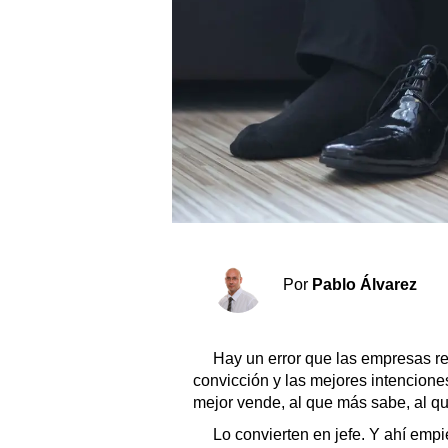
Sociedad y tiempo libre
El tiempo
Fúnebres
Clasificados
Horóscopo
Suplementos
Por
Pablo Álvarez
Servicios
Hay un error que las empresas re
convicción y las mejores intencione
mejor vende, al que más sabe, al qu
Lo convierten en jefe. Y ahí emp