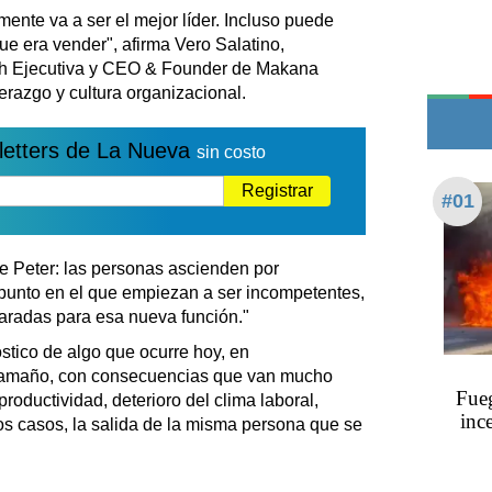
Teléfonos de urgencia
ente va a ser el mejor líder. Incluso puede
ue era vender", afirma Vero Salatino,
h Ejecutiva y CEO & Founder de Makana
razgo y cultura organizacional.
letters de La Nueva
sin costo
Registrar
#01
e Peter: las personas ascienden por
punto en el que empiezan a ser incompetentes,
aradas para esa nueva función."
óstico de algo que ocurre hoy, en
y tamaño, con consecuencias que van mucho
Fueg
roductividad, deterioro del clima laboral,
inc
os casos, la salida de la misma persona que se