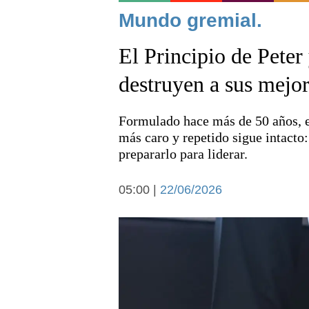
Noticias
Mundo gremial.
El Principio de Peter
destruyen a sus mejo
Formulado hace más de 50 años, e
Deportes
más caro y repetido sigue intacto
prepararlo para liderar.
05:00 |
22/06/2026
Arte y cultura
Economía y campo