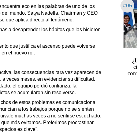
#05
encuentra eco en las palabras de uno de los
es del mundo. Satya Nadella, Chairman y CEO
ase que aplica directo al fenómeno.
onas a desaprender los hábitos que las hicieron
ento que justifica el ascenso puede volverse
 en el nuevo rol.
¿
c
activa, las consecuencias rara vez aparecen de
conf
 a veces meses, en evidenciar su dificultad.
lado: el equipo perdió confianza, la
lictos se acumularon sin resolverse.
muchos de estos problemas es comunicacional
nuncian a los trabajos porque no se sienten
equivale muchas veces a no sentirse escuchado.
s que más evitamos. Preferimos procrastinar
spacios es clave".