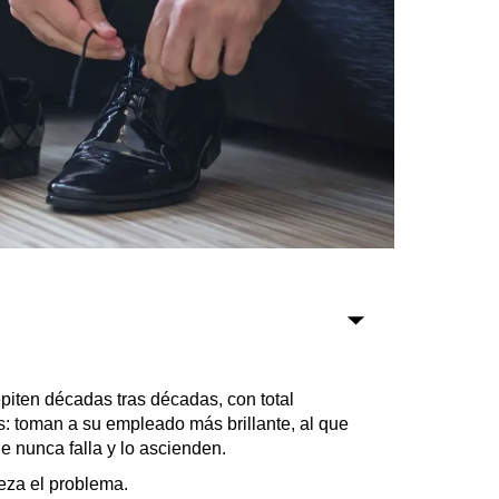
Sociedad
Tecnología
Turismo
Salud
Es viral
Farmacias
Transportes
Loterías
piten décadas tras décadas, con total
Datos Útiles
s: toman a su empleado más brillante, al que
e nunca falla y lo ascienden.
Fúnebres
Edictos
ieza el problema.