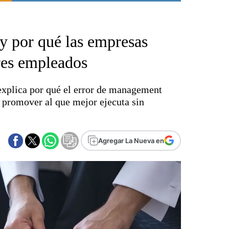
Punta Alta
La región
 y por qué las empresas
El país
El mundo
res empleados
Seguridad
Opinión
xplica por qué el error de management
Escenario Olímpico
: promover al que mejor ejecuta sin
Liga del Sur
Básquetbol
Fútbol
Agregar La Nueva en
Federal A
Aplausos
Cines
Economía y finanzas
Con el campo
Espacio empresas