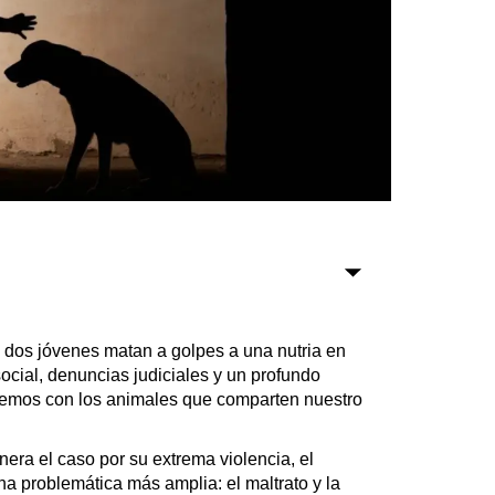
Sociedad
Tecnología
Turismo
Salud
Es viral
Farmacias
e dos jóvenes matan a golpes a una nutria en
Transportes
cial, denuncias judiciales y un profundo
Loterías
nemos con los animales que comparten nuestro
Datos Útiles
Fúnebres
era el caso por su extrema violencia, el
Edictos
una problemática más amplia: el maltrato y la