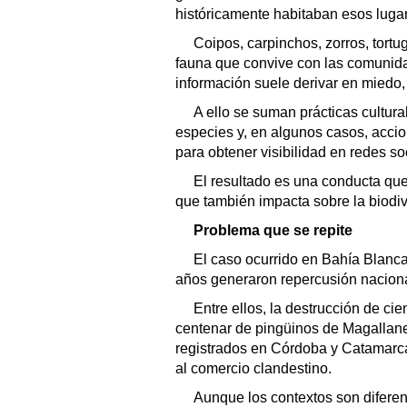
históricamente habitaban esos luga
Coipos, carpinchos, zorros, tort
fauna que convive con las comunida
información suele derivar en miedo
A ello se suman prácticas cultur
especies y, en algunos casos, acci
para obtener visibilidad en redes so
El resultado es una conducta que 
que también impacta sobre la biodive
Problema que se repite
El caso ocurrido en Bahía Blanca
años generaron repercusión naciona
Entre ellos, la destrucción de ci
centenar de pingüinos de Magallan
registrados en Córdoba y Catamarca y
al comercio clandestino.
Aunque los contextos son difere