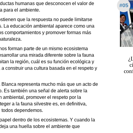
onductas humanas que desconocen el valor de
#05
ia para el ambiente.
stienen que la respuesta no puede limitarse
s. La educación ambiental aparece como una
tos comportamientos y promover formas más
naturaleza.
os forman parte de un mismo ecosistema
sarrollar una mirada diferente sobre la fauna
¿
tan la región, cuál es su función ecológica y
c
a construir una cultura basada en el respeto y
conf
a Blanca representa mucho más que un acto de
o. Es también una señal de alerta sobre la
n ambiental, promover el respeto por la
ger a la fauna silvestre es, en definitiva,
que todos dependemos.
apel dentro de los ecosistemas. Y cuando la
deja una huella sobre el ambiente que