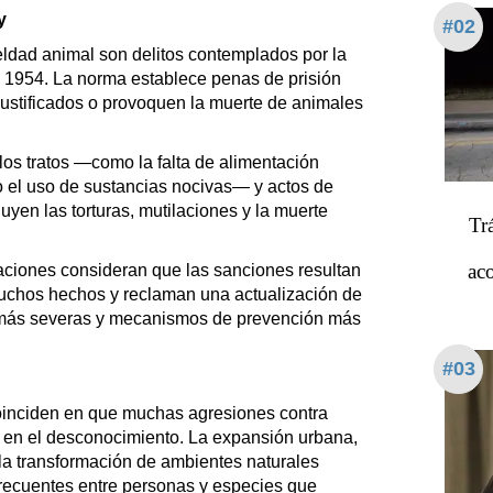
y
#02
ueldad animal son delitos contemplados por la
 1954. La norma establece penas de prisión
njustificados o provoquen la muerte de animales
los tratos —como la falta de alimentación
o el uso de sustancias nocivas— y actos de
luyen las torturas, mutilaciones y la muerte
Tr
ac
ciones consideran que las sanciones resultan
muchos hechos y reclaman una actualización de
 más severas y mecanismos de prevención más
#03
oinciden en que muchas agresiones contra
n en el desconocimiento. La expansión urbana,
la transformación de ambientes naturales
recuentes entre personas y especies que