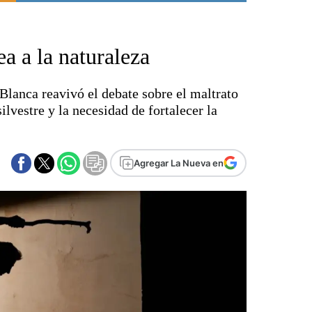
Punta Alta
La región
a a la naturaleza
El país
El mundo
Blanca reavivó el debate sobre el maltrato
Seguridad
ilvestre y la necesidad de fortalecer la
Opinión
Escenario Olímpico
Liga del Sur
Agregar La Nueva en
Básquetbol
Fútbol
Federal A
Aplausos
Cines
Economía y finanzas
Con el campo
Espacio empresas