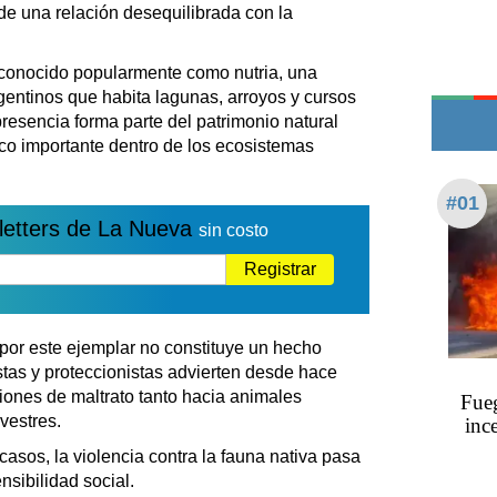
Teléfonos de urgencia
e una relación desequilibrada con la
 conocido popularmente como nutria, una
gentinos que habita lagunas, arroyos y cursos
presencia forma parte del patrimonio natural
co importante dentro de los ecosistemas
#01
letters de La Nueva
sin costo
Registrar
 por este ejemplar no constituye un hecho
tas y proteccionistas advierten desde hace
ciones de maltrato tanto hacia animales
Fueg
vestres.
inc
asos, la violencia contra la fauna nativa pasa
nsibilidad social.