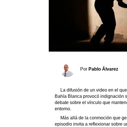
Sociedad y tiempo libre
El tiempo
Fúnebres
Clasificados
Horóscopo
Por
Pablo Álvarez
Suplementos
Servicios
La difusión de un video en el qu
Bahía Blanca provocó indignación so
debate sobre el vínculo que mante
entorno.
Más allá de la conmoción que gen
episodio invita a reflexionar sobre 