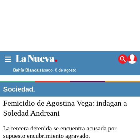
La ciudad
Noticias
Bahía Blanca
|
sábado, 8 de agosto
Punta Alta
La región
Sociedad.
El país
Femicidio de Agostina Vega: indagan a
El mundo
Seguridad
Soledad Andreani
Opinión
Escenario Olímpico
La tercera detenida se encuentra acusada por
Deportes
supuesto encubrimiento agravado.
Liga del Sur