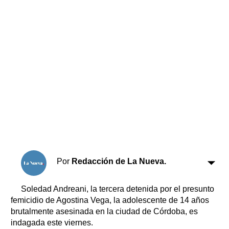
Horóscopo
Suplementos
Farmacias
Servicios
Transportes
Loterías
Datos Útiles
Fúnebres
Edictos
Teléfonos de urgencia
Por
Redacción de La Nueva.
Soledad Andreani, la tercera detenida por el presunto
femicidio de Agostina Vega, la adolescente de 14 años
brutalmente asesinada en la ciudad de Córdoba, es
indagada este viernes.