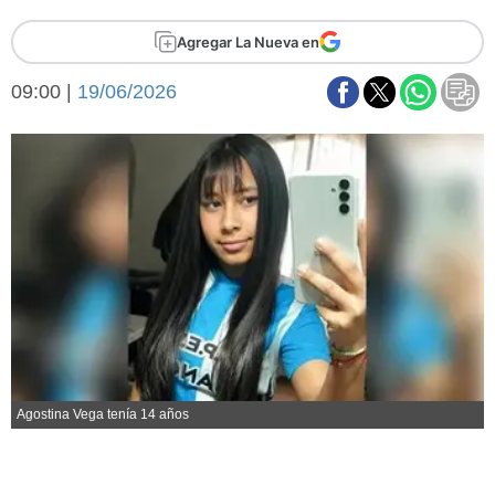
Básquetbol
Agregar La Nueva en
Fútbol
Federal A
09:00 |
19/06/2026
Aplausos
Arte y cultura
Cines
Economía y finanzas
Economía y campo
Con el campo
Espacio empresas
Sociedad
Sociedad y tiempo
libre
Tecnología
Turismo
Salud
Es viral
El tiempo
Agostina Vega tenía 14 años
Fúnebres
Clasificados