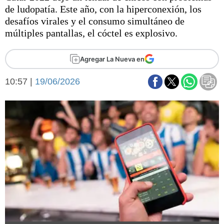
Básquetbol
de ludopatía. Este año, con la hiperconexión, los
Fútbol
desafíos virales y el consumo simultáneo de
múltiples pantallas, el cóctel es explosivo.
Federal A
Aplausos
Arte y cultura
Agregar La Nueva en
Cines
Economía y finanzas
Economía y campo
10:57 |
19/06/2026
Con el campo
Espacio empresas
Sociedad
Sociedad y tiempo
libre
Tecnología
Turismo
Salud
Es viral
El tiempo
Fúnebres
Clasificados