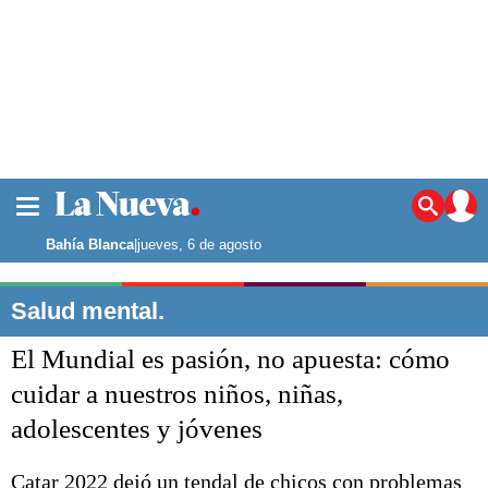
La ciudad
Noticias
Bahía Blanca
|
jueves, 6 de agosto
Punta Alta
La región
Salud mental.
El país
El Mundial es pasión, no apuesta: cómo
El mundo
Seguridad
cuidar a nuestros niños, niñas,
Opinión
adolescentes y jóvenes
Escenario Olímpico
Deportes
Liga del Sur
Catar 2022 dejó un tendal de chicos con problemas