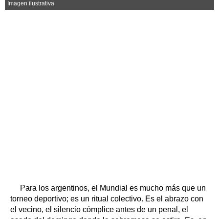
Horóscopo
Imagen ilustrativa
Suplementos
Farmacias
Servicios
Transportes
Loterías
Datos Útiles
Fúnebres
Edictos
Teléfonos de urgencia
Para los argentinos, el Mundial es mucho más que un
torneo deportivo; es un ritual colectivo. Es el abrazo con
el vecino, el silencio cómplice antes de un penal, el