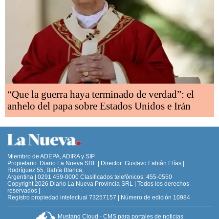
“Que la guerra haya terminado de verdad”: el
anhelo del papa sobre Estados Unidos e Irán
Miembro de ADEPA, ADIRA y SIP
Propietario: Diario La Nueva SRL | Director: Gustavo Fabián Elías |
Rodríguez 55, Bahía Blanca,
Argentina | 0291 459-0000 Clasificados telefónicos: 455-0550
Copyright 2026 Diario La Nueva Provincia SRL | Todos los derechos
reservados |
Registro propiedad intelectual 73257157 | Número de edición 10984
Mustang Cloud - CMS para portales de noticias