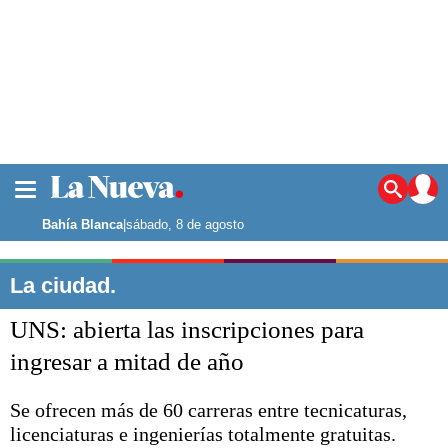
La ciudad
Noticias
Bahía Blanca
|
sábado, 8 de agosto
Punta Alta
La región
La ciudad.
El país
UNS: abierta las inscripciones para
El mundo
Seguridad
ingresar a mitad de año
Opinión
Escenario Olímpico
Se ofrecen más de 60 carreras entre tecnicaturas,
Deportes
licenciaturas e ingenierías totalmente gratuitas.
Liga del Sur