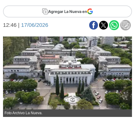
Básquetbol
Agregar La Nueva en
Fútbol
Federal A
12:46 |
17/06/2026
Aplausos
Arte y cultura
Cines
Economía y finanzas
Economía y campo
Con el campo
Espacio empresas
Sociedad
Sociedad y tiempo
libre
Tecnología
Turismo
Salud
Es viral
El tiempo
Foto Archivo La Nueva.
Fúnebres
Clasificados