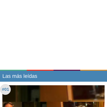
Las más leídas
#01