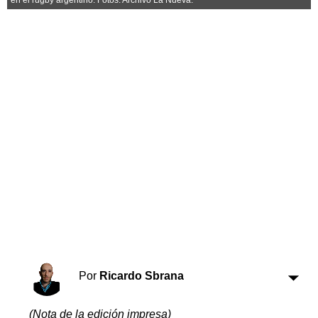
Horóscopo
Suplementos
Farmacias
Servicios
Transportes
Loterías
Datos Útiles
Fúnebres
Edictos
Teléfonos de urgencia
Por
Ricardo Sbrana
(Nota de la edición impresa)