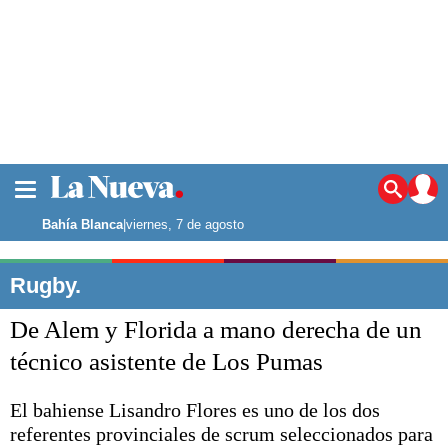
La ciudad
Noticias
Bahía Blanca
|
viernes, 7 de agosto
Punta Alta
La región
Rugby.
El país
De Alem y Florida a mano derecha de un
El mundo
Seguridad
técnico asistente de Los Pumas
Opinión
Escenario Olímpico
El bahiense Lisandro Flores es uno de los dos
Deportes
referentes provinciales de scrum seleccionados para
Liga del Sur