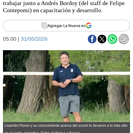
trabajar junto a Andrés Bordoy (del staff de Felipe
Básquetbol
Contepomi) en capacitación y desarrollo.
Fútbol
Federal A
Agregar La Nueva en
Aplausos
Arte y cultura
Cines
05:00 |
31/05/2026
Economía y finanzas
Economía y campo
Con el campo
Espacio empresas
Sociedad
Sociedad y tiempo
libre
Tecnología
Turismo
Salud
Es viral
El tiempo
Fúnebres
Lisandro Flores y su conocimiento acerca del scrum lo llevaron a lo más alto
Clasificados
en el rugby argentino. Fotos: Archivo La Nueva.