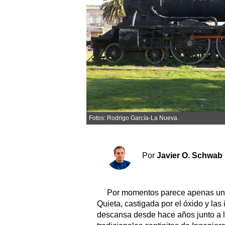
Sociedad y tiempo libre
El tiempo
Fúnebres
Clasificados
Fotos: Rodrigo García-La Nueva.
Horóscopo
Suplementos
Servicios
Por
Javier O. Schwab
Por momentos parece apenas un m
Quieta, castigada por el óxido y las
descansa desde hace años junto a la