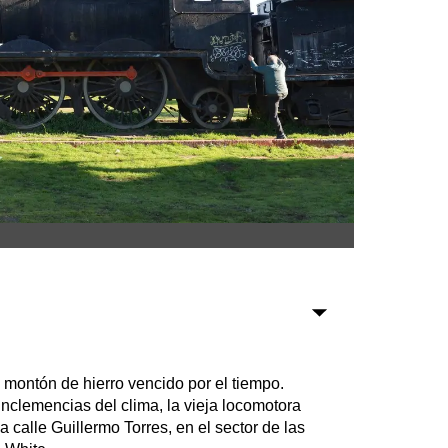
Sociedad
Tecnología
Turismo
Salud
Es viral
Farmacias
Transportes
Loterías
Datos Útiles
ontón de hierro vencido por el tiempo.
Fúnebres
 inclemencias del clima, la vieja locomotora
 calle Guillermo Torres, en el sector de las
Edictos