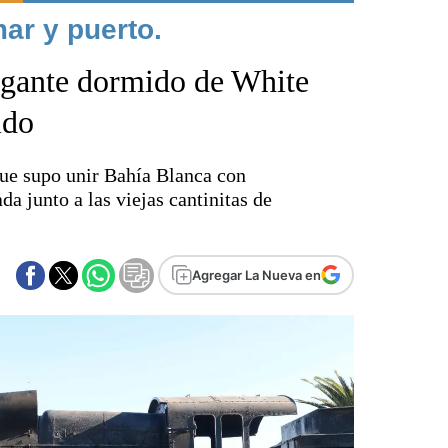
mar y puerto.
Punta Alta
La región
igante dormido de White
El país
El mundo
ido
Seguridad
Opinión
que supo unir Bahía Blanca con
Escenario Olímpico
 junto a las viejas cantinitas de
Liga del Sur
Básquetbol
Fútbol
Agregar La Nueva en
Federal A
Aplausos
Cines
Economía y finanzas
Con el campo
Espacio empresas