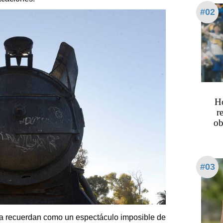
#02
Ho
r
ob
#03
 la recuerdan como un espectáculo imposible de