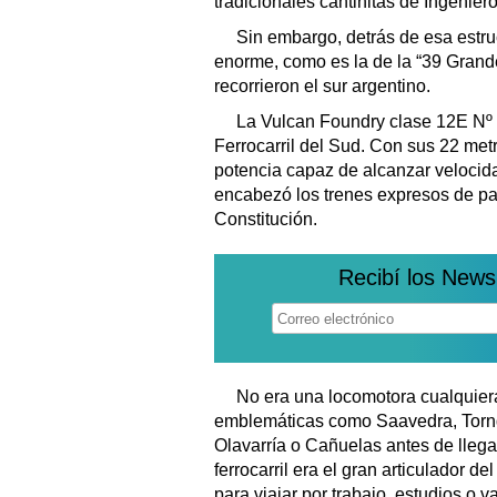
tradicionales cantinitas de Ingenier
Sin embargo, detrás de esa estruc
enorme, como es la de la “39 Gran
recorrieron el sur argentino.
La Vulcan Foundry clase 12E Nº 
Ferrocarril del Sud. Con sus 22 met
potencia capaz de alcanzar velocida
encabezó los trenes expresos de p
Constitución.
Recibí los News
No era una locomotora cualquier
emblemáticas como Saavedra, Tornqu
Olavarría o Cañuelas antes de lleg
ferrocarril era el gran articulador d
para viajar por trabajo, estudios o 