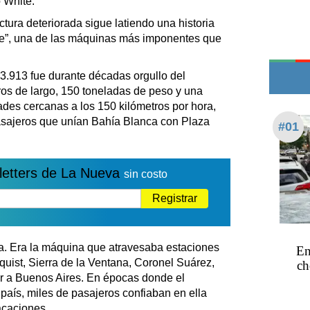
o White.
Teléfonos de urgencia
tura deteriorada sigue latiendo una historia
de”, una de las máquinas más imponentes que
3.913 fue durante décadas orgullo del
ros de largo, 150 toneladas de peso y una
des cercanas a los 150 kilómetros por hora,
asajeros que unían Bahía Blanca con Plaza
#01
letters de La Nueva
sin costo
Registrar
a. Era la máquina que atravesaba estaciones
En
ist, Sierra de la Ventana, Coronel Suárez,
ch
ar a Buenos Aires. En épocas donde el
el país, miles de pasajeros confiaban en ella
vacaciones.