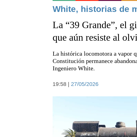
Noticias
White, historias de 
La “39 Grande”, el g
que aún resiste al olv
La histórica locomotora a vapor 
Deportes
Constitución permanece abandonada
Ingeniero White.
19:58 |
27/05/2026
Arte y cultura
Economía y campo