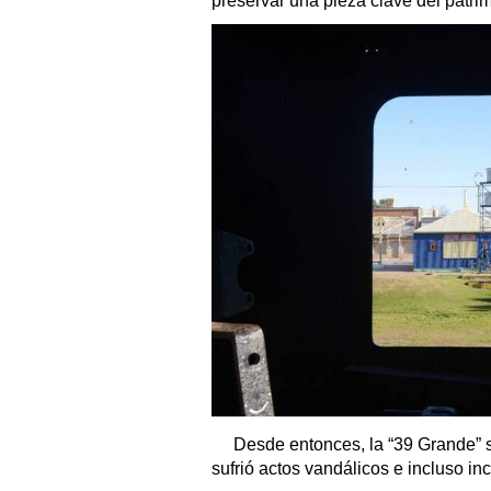
preservar una pieza clave del patrimo
Desde entonces, la “39 Grande” s
sufrió actos vandálicos e incluso i