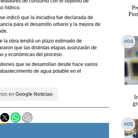
medidores de consumo con el objetivo de
Pr
o hídrico.
Pint
e indicó que la iniciativa fue declarada de
tancia para el desarrollo urbano y la mejora de
nde.
e la obra tendrá un plazo estimado de
#04
raron que las distintas etapas avanzarán de
as y económicas del proceso.
stiones que se desarrollan desde hace varios
e abastecimiento de agua potable en el
nos en
Google Noticias
I
gr
#05