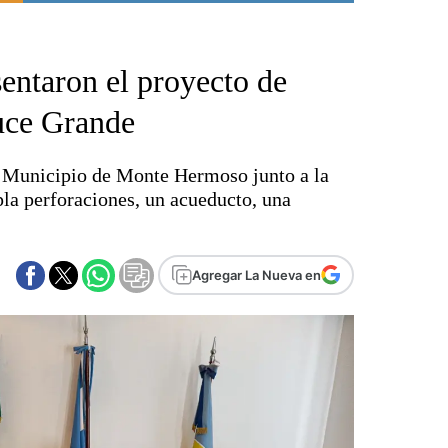
Punta Alta
La región
ntaron el proyecto de
El país
El mundo
uce Grande
Seguridad
Opinión
el Municipio de Monte Hermoso junto a la
Escenario Olímpico
la perforaciones, un acueducto, una
Liga del Sur
Básquetbol
Fútbol
Agregar La Nueva en
Federal A
Aplausos
Cines
Economía y finanzas
Con el campo
Espacio empresas