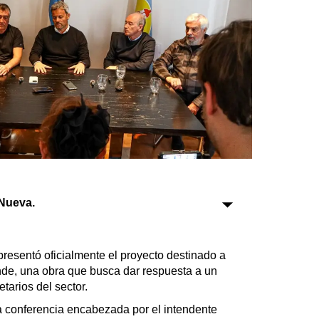
Sociedad
Tecnología
Turismo
Salud
Es viral
Nueva.
Farmacias
Transportes
Loterías
resentó oficialmente el proyecto destinado a
Datos Útiles
de, una obra que busca dar respuesta a un
tarios del sector.
Fúnebres
Edictos
a conferencia encabezada por el intendente