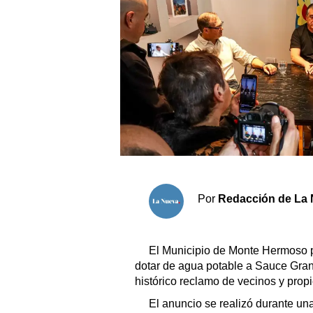
Sociedad y tiempo libre
El tiempo
Fúnebres
Clasificados
Horóscopo
Suplementos
Por
Redacción de La 
Servicios
El Municipio de Monte Hermoso p
dotar de agua potable a Sauce Gran
histórico reclamo de vecinos y propie
El anuncio se realizó durante un