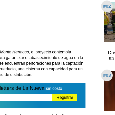
#02
s Monte Hermoso
, el proyecto contempla
Dos
un 
para garantizar el abastecimiento de agua en la
 se encuentran perforaciones para la captación
acueducto, una cisterna con capacidad para un
ed de distribución.
#03
letters de La Nueva
sin costo
Registrar