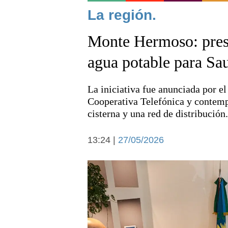
Noticias
La región.
Monte Hermoso: prese
agua potable para Sa
La iniciativa fue anunciada por 
Deportes
Cooperativa Telefónica y contemp
cisterna y una red de distribución.
13:24 |
27/05/2026
Arte y cultura
Economía y campo