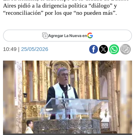
Básquetbol
Aires pidió a la dirigencia política “diálogo” y
Fútbol
“reconciliación” por los que “no pueden más”.
Federal A
Aplausos
Arte y cultura
Agregar La Nueva en
Cines
Economía y finanzas
Economía y campo
10:49 |
25/05/2026
Con el campo
Espacio empresas
Sociedad
Sociedad y tiempo
libre
Tecnología
Turismo
Salud
Es viral
El tiempo
Fúnebres
Clasificados