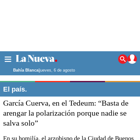
La ciudad
Noticias
Bahía Blanca
|
jueves, 6 de agosto
Punta Alta
La región
El país.
El país
García Cuerva, en el Tedeum: “Basta de
El mundo
Seguridad
arengar la polarización porque nadie se
Opinión
salva solo”
Escenario Olímpico
Deportes
Liga del Sur
En su homilía, el arzobispo de la Ciudad de Buenos