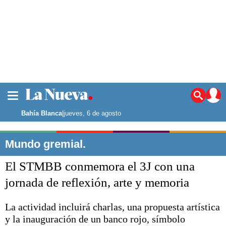
La ciudad
Noticias
Bahía Blanca
|
jueves, 6 de agosto
Punta Alta
La región
Mundo gremial.
El país
El STMBB conmemora el 3J con una
El mundo
Seguridad
jornada de reflexión, arte y memoria
Opinión
Escenario Olímpico
La actividad incluirá charlas, una propuesta artística
Deportes
y la inauguración de un banco rojo, símbolo
Liga del Sur