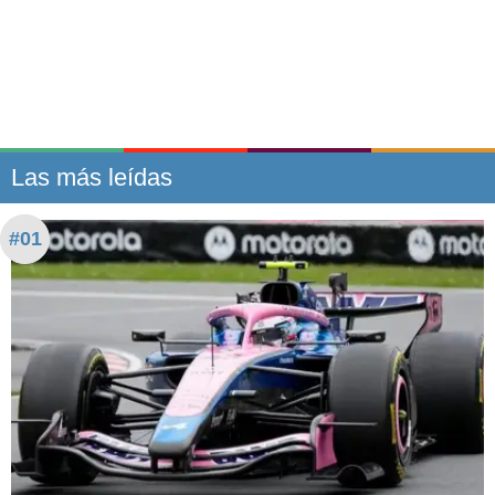
Las más leídas
#01