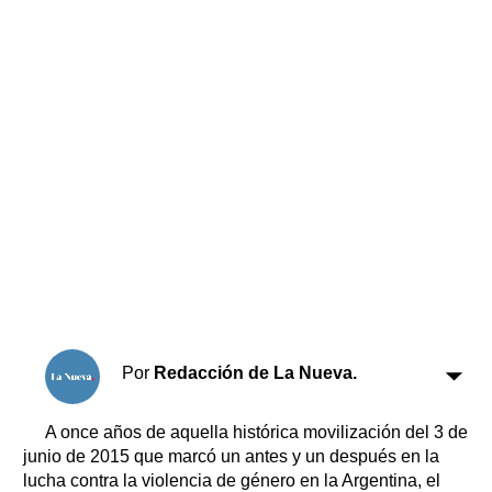
Horóscopo
Suplementos
Farmacias
Servicios
Transportes
Loterías
Datos Útiles
Fúnebres
Edictos
Teléfonos de urgencia
Por
Redacción de La Nueva.
A once años de aquella histórica movilización del 3 de
junio de 2015 que marcó un antes y un después en la
lucha contra la violencia de género en la Argentina, el