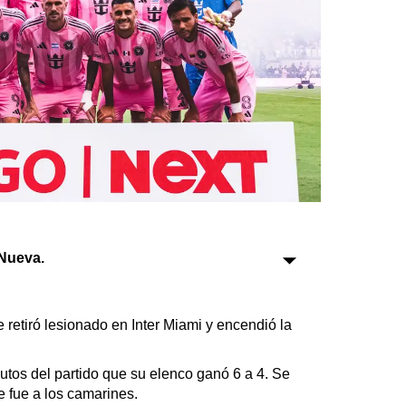
Sociedad
Tecnología
Turismo
Salud
Es viral
Nueva.
Farmacias
Transportes
Loterías
e retiró lesionado en Inter Miami y encendió la
Datos Útiles
Fúnebres
utos del partido que su elenco ganó 6 a 4. Se
Edictos
se fue a los camarines.