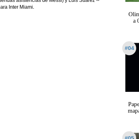
endas asistencias de Messi) y Luis Suárez --
ara Inter Miami.
Olim
a 
#04
Pape
mapa
#05