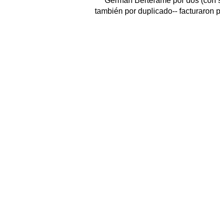
Germán Berterame por dos (con s
también por duplicado-- facturaron p