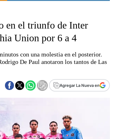
Punta Alta
La región
 en el triunfo de Inter
El país
El mundo
hia Union por 6 a 4
Seguridad
Opinión
 minutos con una molestia en el posterior.
Escenario Olímpico
Rodrigo De Paul anotaron los tantos de Las
Liga del Sur
Básquetbol
Fútbol
Agregar La Nueva en
Federal A
Aplausos
Cines
Economía y finanzas
Con el campo
Espacio empresas