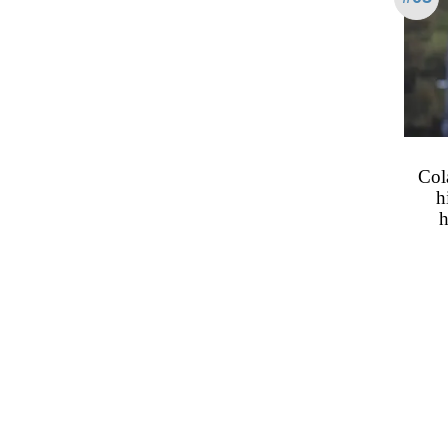
Col
h
h