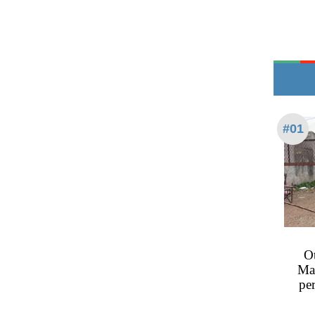
Teléfonos de urgencia
#01
Ot
Man
per