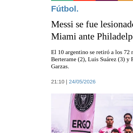
Noticias
Fútbol.
Messi se fue lesionado
Miami ante Philadelp
El 10 argentino se retiró a los 72
Deportes
Berterame (2), Luis Suárez (3) y 
Garzas.
21:10 |
24/05/2026
Arte y cultura
Economía y campo