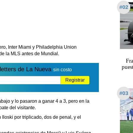
#02
ero, Inter Miami y Philadelphia Union
a de la MLS antes de Mundial.
Fra
pues
letters de La Nueva
sin costo
Registrar
#03
bajo y lo pasaron a ganar 4 a 3, pero en la
ate del visitante.
loski por triplicado, dos de penal, y el