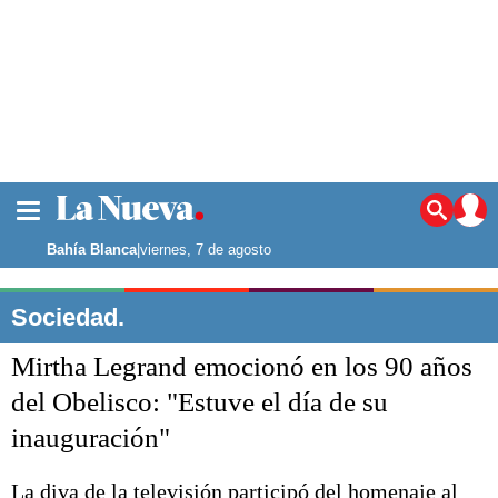
La ciudad
Noticias
Bahía Blanca
|
viernes, 7 de agosto
Punta Alta
La región
Sociedad.
El país
Mirtha Legrand emocionó en los 90 años
El mundo
Seguridad
del Obelisco: "Estuve el día de su
Opinión
inauguración"
Escenario Olímpico
Deportes
Liga del Sur
La diva de la televisión participó del homenaje al