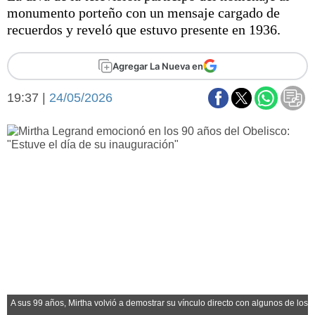
Básquetbol
monumento porteño con un mensaje cargado de
Fútbol
recuerdos y reveló que estuvo presente en 1936.
Federal A
Aplausos
Agregar La Nueva en
Arte y cultura
Cines
19:37 |
24/05/2026
Economía y finanzas
Economía y campo
Con el campo
Espacio empresas
Sociedad
Sociedad y tiempo
libre
Tecnología
Turismo
Salud
Es viral
El tiempo
Fúnebres
Clasificados
A sus 99 años, Mirtha volvió a demostrar su vínculo directo con algunos de los