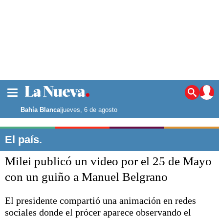
La ciudad
Noticias
Bahía Blanca
|
jueves, 6 de agosto
Punta Alta
La región
El país.
El país
Milei publicó un video por el 25 de Mayo
El mundo
Seguridad
con un guiño a Manuel Belgrano
Opinión
Escenario Olímpico
El presidente compartió una animación en redes
Deportes
sociales donde el prócer aparece observando el
Liga del Sur