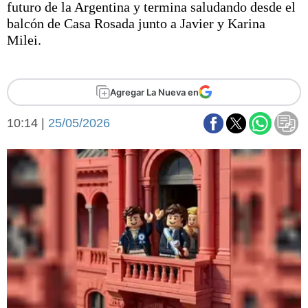
futuro de la Argentina y termina saludando desde el
Básquetbol
balcón de Casa Rosada junto a Javier y Karina
Fútbol
Milei.
Federal A
Aplausos
Arte y cultura
Cines
Agregar La Nueva en
Economía y finanzas
Economía y campo
Con el campo
10:14 |
25/05/2026
Espacio empresas
Sociedad
Sociedad y tiempo
libre
Tecnología
Turismo
Salud
Es viral
El tiempo
Fúnebres
Clasificados