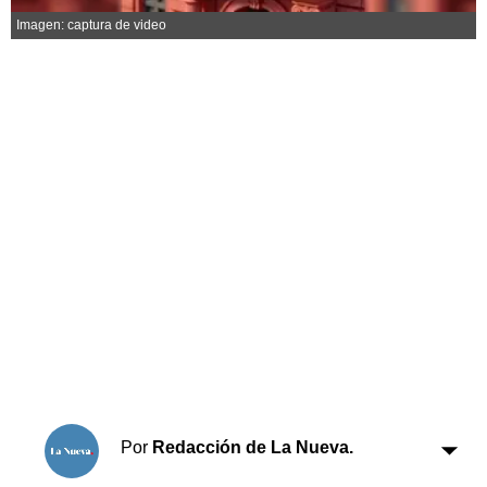
Horóscopo
Imagen: captura de video
Suplementos
Farmacias
Servicios
Transportes
Loterías
Datos Útiles
Fúnebres
Edictos
Teléfonos de urgencia
Por
Redacción de La Nueva.