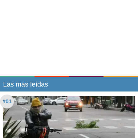
Las más leídas
#01