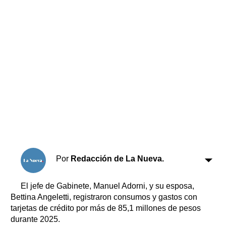
Horóscopo
Suplementos
Farmacias
Servicios
Transportes
Loterías
Datos Útiles
Fúnebres
Edictos
Teléfonos de urgencia
Por
Redacción de La Nueva.
El jefe de Gabinete, Manuel Adorni, y su esposa,
Bettina Angeletti, registraron consumos y gastos con
tarjetas de crédito por más de 85,1 millones de pesos
durante 2025.