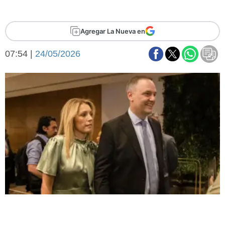
Básquetbol
Fútbol
Agregar La Nueva en
Federal A
Aplausos
Arte y cultura
07:54 |
24/05/2026
Cines
Economía y finanzas
Economía y campo
Con el campo
Espacio empresas
Sociedad
Sociedad y tiempo
libre
Tecnología
Turismo
Salud
Es viral
El tiempo
Fúnebres
Clasificados