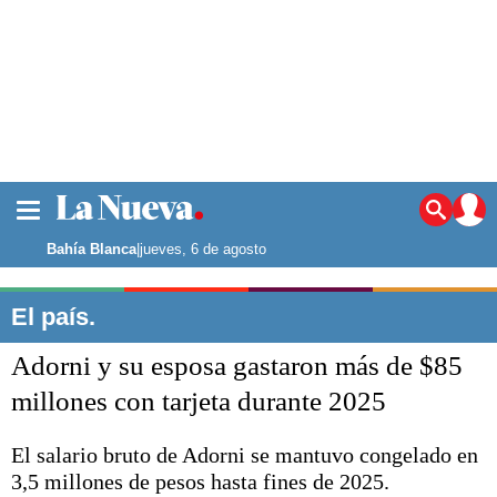
La ciudad
Noticias
Bahía Blanca
|
jueves, 6 de agosto
Punta Alta
La región
El país.
El país
Adorni y su esposa gastaron más de $85
El mundo
Seguridad
millones con tarjeta durante 2025
Opinión
Escenario Olímpico
El salario bruto de Adorni se mantuvo congelado en
Deportes
3,5 millones de pesos hasta fines de 2025.
Liga del Sur