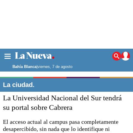
La ciudad
Noticias
Bahía Blanca
|
viernes, 7 de agosto
Punta Alta
La región
La ciudad.
El país
La Universidad Nacional del Sur tendrá
El mundo
Seguridad
su portal sobre Cabrera
Opinión
Escenario Olímpico
El acceso actual al campus pasa completamente
Deportes
desapercibido, sin nada que lo identifique ni
Liga del Sur