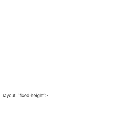
Horóscopo
Suplementos
Farmacias
Servicios
Transportes
Loterías
Datos Útiles
Fúnebres
Edictos
Teléfonos de urgencia
layout="fixed-height">