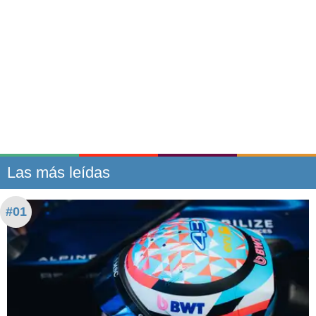
Las más leídas
#01