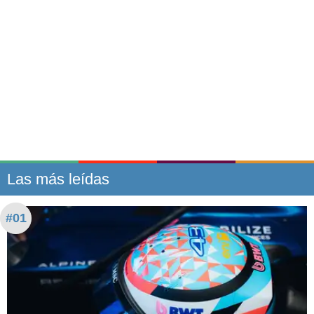
Las más leídas
#01