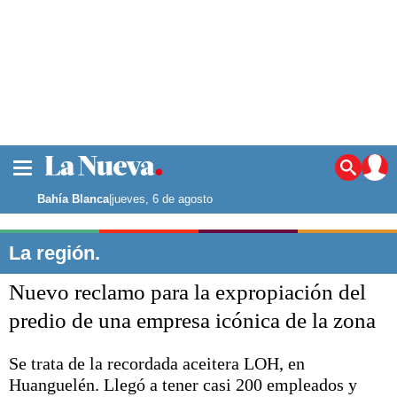
La ciudad
Noticias
Bahía Blanca
|
jueves, 6 de agosto
Punta Alta
La región
La región.
El país
Nuevo reclamo para la expropiación del
El mundo
Seguridad
predio de una empresa icónica de la zona
Opinión
Escenario Olímpico
Se trata de la recordada aceitera LOH, en
Deportes
Huanguelén. Llegó a tener casi 200 empleados y
Liga del Sur