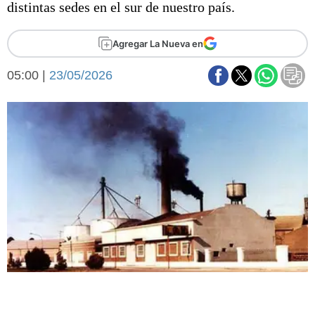
distintas sedes en el sur de nuestro país.
Básquetbol
Fútbol
Agregar La Nueva en
Federal A
Aplausos
Arte y cultura
05:00 |
23/05/2026
Cines
Economía y finanzas
Economía y campo
Con el campo
Espacio empresas
Sociedad
Sociedad y tiempo
libre
Tecnología
Turismo
Salud
Es viral
El tiempo
Fúnebres
Clasificados