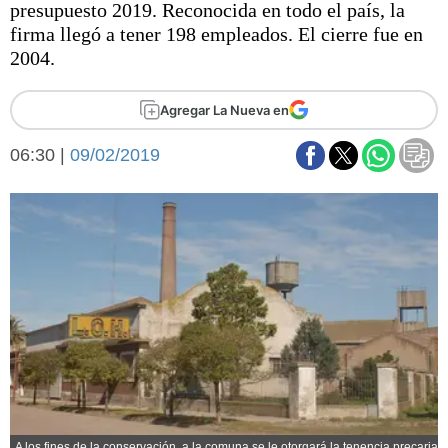
presupuesto 2019. Reconocida en todo el país, la
Básquetbol
firma llegó a tener 198 empleados. El cierre fue en
Fútbol
2004.
Federal A
Aplausos
Arte y cultura
Agregar La Nueva en
Cines
Economía y finanzas
06:30 |
Economía y campo
09/02/2019
Con el campo
Espacio empresas
Sociedad
Sociedad y tiempo
libre
Tecnología
Turismo
Salud
Es viral
El tiempo
Fúnebres
Clasificados
A los fines de la conservación, a la comuna se le otorgará la tenencia precaria