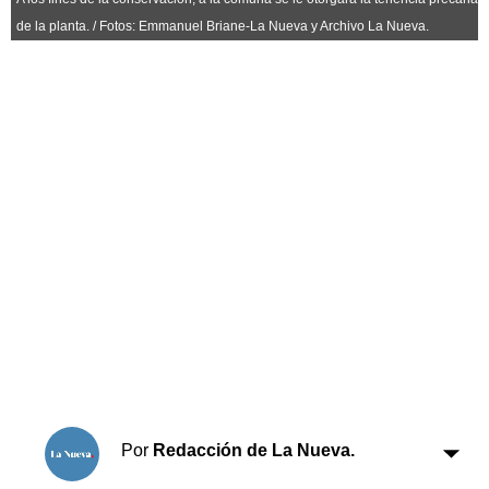
Horóscopo
de la planta. / Fotos: Emmanuel Briane-La Nueva y Archivo La Nueva.
Suplementos
Farmacias
Servicios
Transportes
Loterías
Datos Útiles
Fúnebres
Edictos
Teléfonos de urgencia
Por
Redacción de La Nueva.