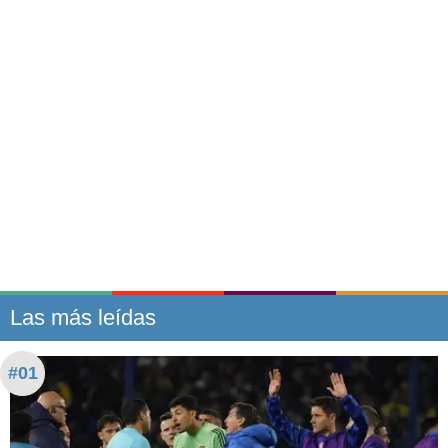
Las más leídas
#01