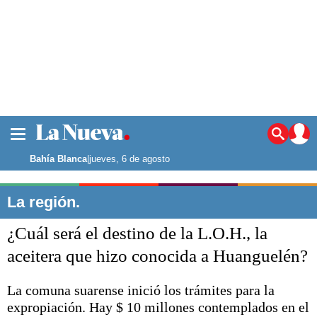
La ciudad
Noticias
Bahía Blanca
|
jueves, 6 de agosto
Punta Alta
La región
La región.
El país
¿Cuál será el destino de la L.O.H., la
El mundo
Seguridad
aceitera que hizo conocida a Huanguelén?
Opinión
Escenario Olímpico
La comuna suarense inició los trámites para la
Deportes
expropiación. Hay $ 10 millones contemplados en el
Liga del Sur