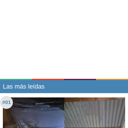
Las más leídas
#01