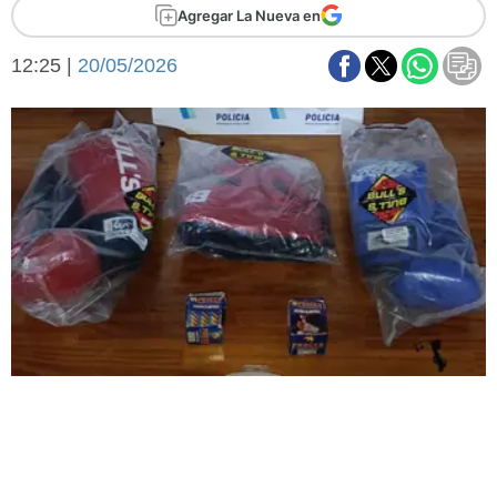
Básquetbol
Agregar La Nueva en
Fútbol
12:25 |
20/05/2026
Federal A
Aplausos
Arte y cultura
Cines
Economía y finanzas
Economía y campo
Con el campo
Espacio empresas
Sociedad
Sociedad y tiempo
libre
Tecnología
Turismo
Salud
Es viral
El tiempo
Fúnebres
Clasificados