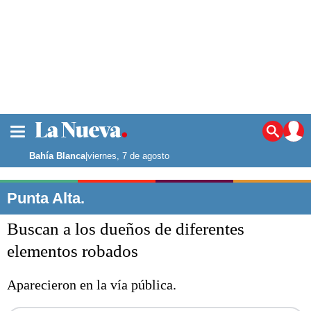
La ciudad
Noticias
Bahía Blanca
|
viernes, 7 de agosto
Punta Alta
La región
Punta Alta.
El país
Buscan a los dueños de diferentes
El mundo
Seguridad
elementos robados
Opinión
Escenario Olímpico
Aparecieron en la vía pública.
Deportes
Liga del Sur