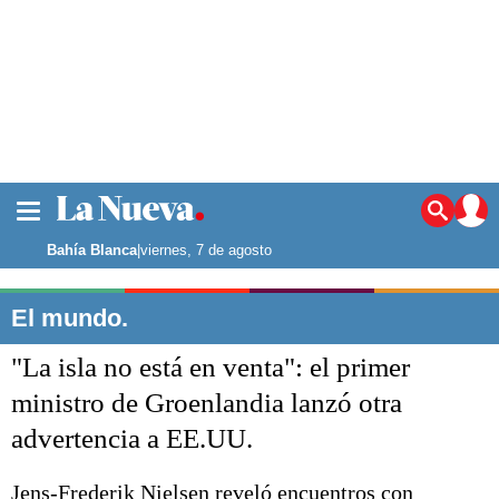
La ciudad
Noticias
Bahía Blanca
|
viernes, 7 de agosto
Punta Alta
La región
El mundo.
El país
"La isla no está en venta": el primer
El mundo
Seguridad
ministro de Groenlandia lanzó otra
Opinión
advertencia a EE.UU.
Escenario Olímpico
Deportes
Liga del Sur
Jens-Frederik Nielsen reveló encuentros con