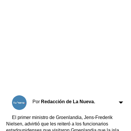
Horóscopo
Suplementos
Farmacias
Servicios
Transportes
Loterías
Datos Útiles
Fúnebres
Edictos
Teléfonos de urgencia
Por
Redacción de La Nueva.
El primer ministro de Groenlandia, Jens-Frederik
Nielsen, advirtió que les reiteró a los funcionarios
estadounidenses que visitaron Groenlandia que la isla