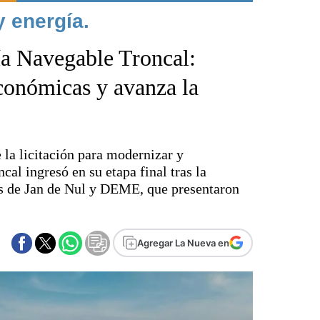
y energía.
Punta Alta
La región
ía Navegable Troncal:
El país
El mundo
económicas y avanza la
Seguridad
Opinión
Escenario Olímpico
la licitación para modernizar y
Liga del Sur
al ingresó en su etapa final tras la
Básquetbol
as de Jan de Nul y DEME, que presentaron
Fútbol
Federal A
Aplausos
Agregar La Nueva en
Cines
Economía y finanzas
Con el campo
Espacio empresas