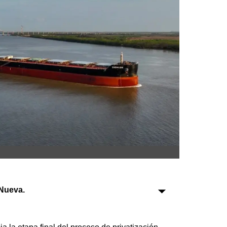
Sociedad
Tecnología
Turismo
Salud
Es viral
Farmacias
Transportes
Loterías
Nueva.
Datos Útiles
Fúnebres
Edictos