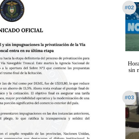
#02
Hora
sin 
#03