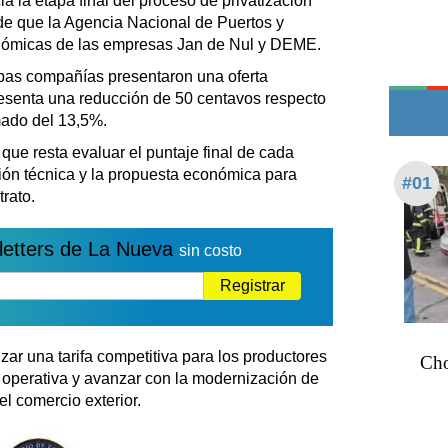
 la etapa final del proceso de privatización
Teléfonos de urgencia
de que la Agencia Nacional de Puertos y
onómicas de las empresas Jan de Nul y DEME.
bas compañías presentaron una oferta
esenta una reducción de 50 centavos respecto
imado del 13,5%.
que resta evaluar el puntaje final de cada
ción técnica y la propuesta económica para
#01
rato.
letters de La Nueva
sin costo
Registrar
izar una tarifa competitiva para los productores
Cho
ad operativa y avanzar con la modernización de
el comercio exterior.