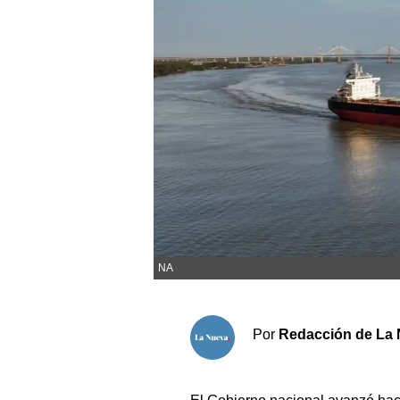
Sociedad y tiempo libre
El tiempo
Fúnebres
Clasificados
Horóscopo
Suplementos
NA
Servicios
Por
Redacción de La 