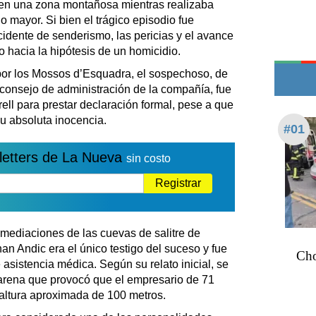
en una zona montañosa mientras realizaba
Teléfonos de urgencia
 mayor. Si bien el trágico episodio fue
idente de senderismo, las pericias y el avance
o hacia la hipótesis de un homicidio.
por los Mossos d’Esquadra, el sospechoso, de
 consejo de administración de la compañía, fue
rell para prestar declaración formal, pese a que
u absoluta inocencia.
#01
letters de La Nueva
sin costo
Registrar
inmediaciones de las cuevas de salitre de
n Andic era el único testigo del suceso y fue
Cho
 asistencia médica. Según su relato inicial, se
arena que provocó que el empresario de 71
altura aproximada de 100 metros.