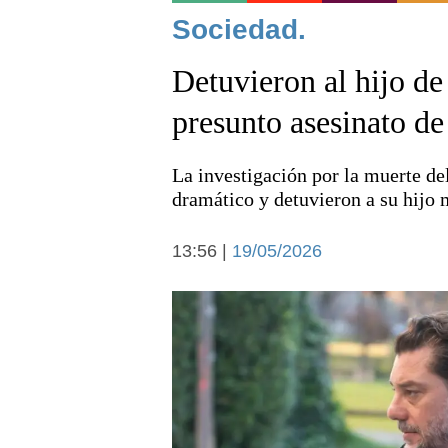
Noticias
Sociedad.
Detuvieron al hijo de
presunto asesinato d
La investigación por la muerte de
Deportes
dramático y detuvieron a su hijo
13:56 |
19/05/2026
Arte y cultura
Economía y campo