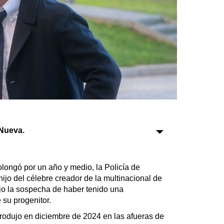
Sociedad
Tecnología
Turismo
Salud
Es viral
Nueva.
Farmacias
Transportes
olongó por un año y medio, la Policía de
Loterías
ijo del célebre creador de la multinacional de
Datos Útiles
jo la sospecha de haber tenido una
 su progenitor.
Fúnebres
Edictos
produjo en diciembre de 2024 en las afueras de