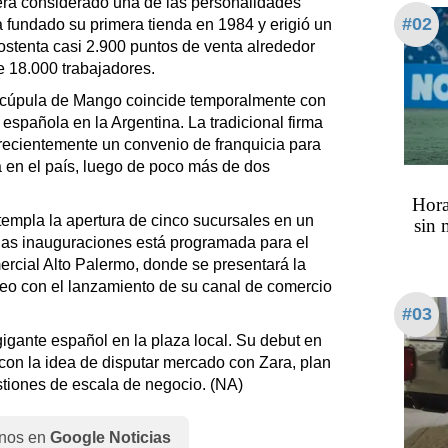
era considerado una de las personalidades
#02
fundado su primera tienda en 1984 y erigió un
ostenta casi 2.900 puntos de venta alrededor
e 18.000 trabajadores.
a cúpula de Mango coincide temporalmente con
española en la Argentina. La tradicional firma
 recientemente un convenio de franquicia para
a en el país, luego de poco más de dos
Hora
templa la apertura de cinco sucursales en un
sin 
 las inauguraciones está programada para el
rcial Alto Palermo, donde se presentará la
neo con el lanzamiento de su canal de comercio
#03
gigante español en la plaza local. Su debut en
 con la idea de disputar mercado con Zara, plan
tiones de escala de negocio. (NA)
nos en
Google Noticias