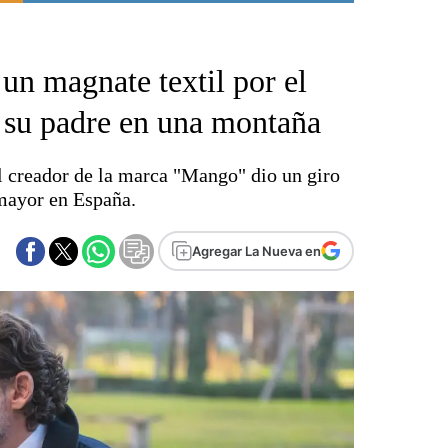
Punta Alta
La región
 un magnate textil por el
El país
El mundo
e su padre en una montaña
Seguridad
Opinión
l creador de la marca "Mango" dio un giro
Escenario Olímpico
 mayor en España.
Liga del Sur
Básquetbol
Agregar La Nueva en
Fútbol
Federal A
Aplausos
Cines
Economía y finanzas
Con el campo
Espacio empresas