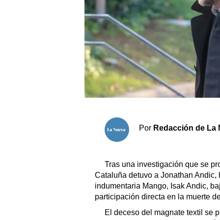
Sociedad y tiempo libre
El tiempo
Fúnebres
Clasificados
Horóscopo
Por
Redacción de La 
Suplementos
Servicios
Tras una investigación que se pr
Cataluña detuvo a Jonathan Andic, h
indumentaria Mango, Isak Andic, ba
participación directa en la muerte de
El deceso del magnate textil se 