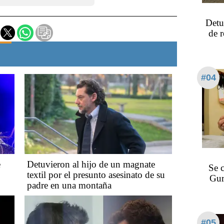
Detu
de 
#04
e
Detuvieron al hijo de un magnate
Se 
textil por el presunto asesinato de su
Gur
padre en una montaña
#05