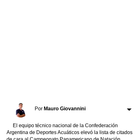
Horóscopo
Suplementos
Farmacias
Servicios
Transportes
Loterías
Datos Útiles
Fúnebres
Edictos
Teléfonos de urgencia
Por
Mauro Giovannini
El equipo técnico nacional de la Confederación
Argentina de Deportes Acuáticos elevó la lista de citados
de cara al Campeonato Panamericano de Natación