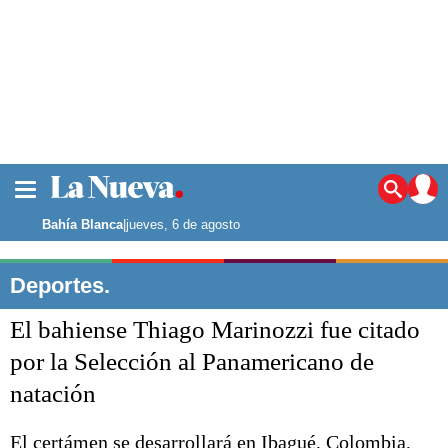
La ciudad
Noticias
Bahía Blanca
|
jueves, 6 de agosto
Punta Alta
La región
Deportes.
El país
El bahiense Thiago Marinozzi fue citado
El mundo
Seguridad
por la Selección al Panamericano de
Opinión
natación
Escenario Olímpico
Deportes
Liga del Sur
El certámen se desarrollará en Ibagué, Colombia,