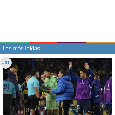
Las más leídas
#01