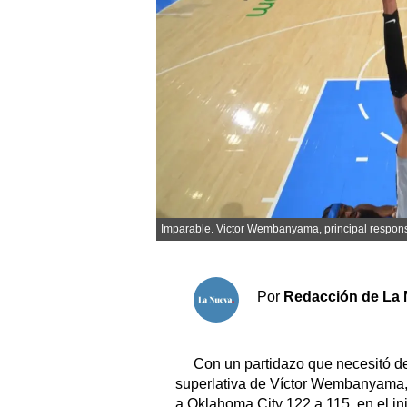
Sociedad y tiempo libre
El tiempo
Fúnebres
Clasificados
Horóscopo
Imparable. Victor Wembanyama, principal responsa
Suplementos
Servicios
Por
Redacción de La 
Con un partidazo que necesitó d
superlativa de Víctor Wembanyama,
a Oklahoma City 122 a 115, en el inic