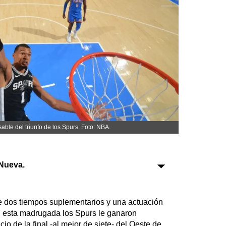
Sociedad
Tecnología
Turismo
Salud
Es viral
ble del triunfo de los Spurs. Foto: NBA.
Farmacias
Transportes
Nueva.
Loterías
Datos Útiles
e dos tiempos suplementarios y una actuación
Fúnebres
 esta madrugada los Spurs le ganaron
Edictos
io de la final -al mejor de siete- del Oeste de