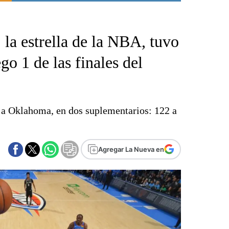
Punta Alta
La región
a estrella de la NBA, tuvo
El país
El mundo
ego 1 de las finales del
Seguridad
Opinión
Escenario Olímpico
s a Oklahoma, en dos suplementarios: 122 a
Liga del Sur
Básquetbol
Fútbol
Agregar La Nueva en
Federal A
Aplausos
Cines
Economía y finanzas
Con el campo
Espacio empresas