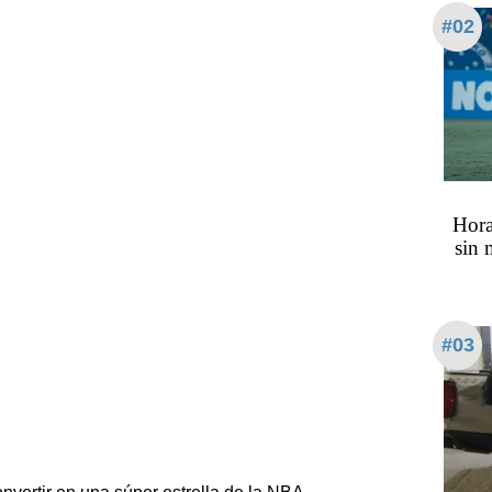
#02
Hora
sin 
#03