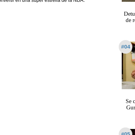
nvertir en una súper estrella de la NBA.
Detu
de 
#04
Se 
Gur
#05