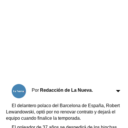
Horóscopo
Suplementos
Farmacias
Servicios
Transportes
Loterías
Datos Útiles
Fúnebres
Edictos
Teléfonos de urgencia
Por
Redacción de La Nueva.
El delantero polaco del Barcelona de España, Robert
Lewandowski, optó por no renovar contrato y dejará el
equipo cuando finalice la temporada.
El goleador de 37 años se despedirá de los hinchas