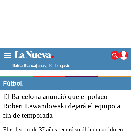
La ciudad
Noticias
Bahía Blanca
|
lunes, 10 de agosto
Punta Alta
La región
Fútbol.
El país
El Barcelona anunció que el polaco
El mundo
Seguridad
Robert Lewandowski dejará el equipo a
Opinión
fin de temporada
Escenario Olímpico
Deportes
Liga del Sur
El goleador de 37 años tendrá su último partido en