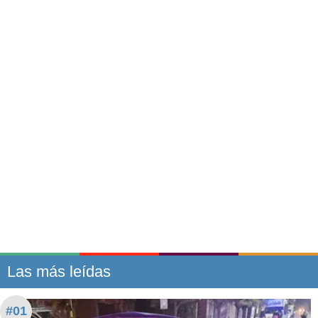
Las más leídas
#01