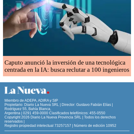
Caputo anunció la inversión de una tecnológica
centrada en la IA: busca reclutar a 100 ingenieros
Miembro de ADEPA, ADIRA y SIP
Propietario: Diario La Nueva SRL | Director: Gustavo Fabián Elías |
Rodríguez 55, Bahía Blanca,
Argentina | 0291 459-0000 Clasificados telefónicos: 455-0550
Copyright 2026 Diario La Nueva Provincia SRL | Todos los derechos
reservados |
Registro propiedad intelectual 73257157 | Número de edición 10952