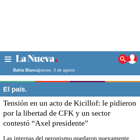
La ciudad
Noticias
Bahía Blanca
|
jueves, 6 de agosto
Punta Alta
La región
El país.
El país
Tensión en un acto de Kicillof: le pidieron
El mundo
Seguridad
por la libertad de CFK y un sector
Opinión
contestó “Axel presidente”
Escenario Olímpico
Deportes
Liga del Sur
Las internas del peronismo quedaron nuevamente