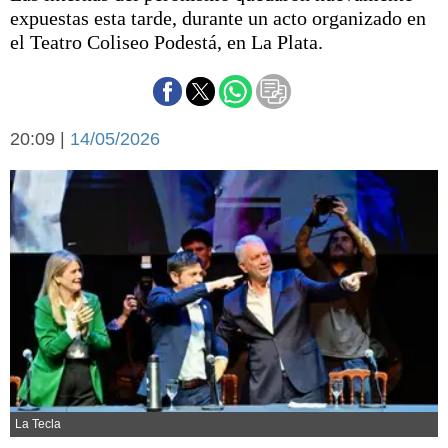
Básquetbol
expuestas esta tarde, durante un acto organizado en
Fútbol
el Teatro Coliseo Podestá, en La Plata.
Federal A
Aplausos
Arte y cultura
Cines
20:09 |
14/05/2026
Economía y finanzas
Economía y campo
Con el campo
Espacio empresas
Sociedad
Sociedad y tiempo
libre
Tecnología
Turismo
Salud
Es viral
El tiempo
Fúnebres
Clasificados
La Tecla