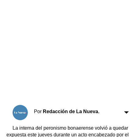
Horóscopo
Suplementos
Farmacias
Servicios
Transportes
Loterías
Datos Útiles
Fúnebres
Edictos
Teléfonos de urgencia
Por
Redacción de La Nueva.
La interna del peronismo bonaerense volvió a quedar
expuesta este jueves durante un acto encabezado por el