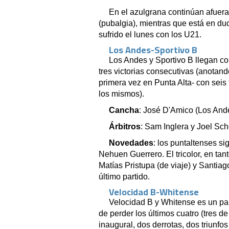
En el azulgrana continúan afuera
(pubalgia), mientras que está en dud
sufrido el lunes con los U21.
Los Andes-Sportivo B
Los Andes y Sportivo B llegan co
tres victorias consecutivas (anotando
primera vez en Punta Alta- con seis 
los mismos).
Cancha
: José D'Amico (Los And
Árbitros
: Sam Inglera⁩ y Joel Sch
Novedades
: los puntaltenses si
Nehuen Guerrero. El tricolor, en ta
Matías Pristupa (de viaje) y Santiag
último partido.
Velocidad B-Whitense
Velocidad B y Whitense es un part
de perder los últimos cuatro (tres de 
inaugural, dos derrotas, dos triunfos