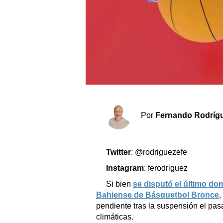
Sociedad y tiempo libre
El tiempo
Fúnebres
Clasificados
Por
Fernando Rodríg
Horóscopo
Suplementos
Servicios
Twitter
: @rodriguezefe
Instagram
: ferodriguez_
Si bien
se disputó el último do
Bahiense de Básquetbol Bronce
,
pendiente tras la suspensión el pas
climáticas.