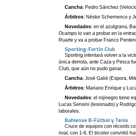
Cancha
: Pedro Sánchez (Veloci
Árbitros
: Néstor Schernenco y⁩ 
Novedades
: en el azulgrana, Ba
Ocampo lo van a probar en la entrad
Ruarte y va a probar Franco Pentene
Sporting-Fortín Club
Sporting intentará volver a la vict
única derrota, ante Caza y Pesca fu
Club, que aún no pudo ganar.
Cancha
: José Galié (Espora, Mit
Árbitros
: Mariano Enrique y Luc
Novedades
: el rojinegro tiene 
Lucas Sensini (lesionado) y Rodrigo
laborales.
Bahiense B-Fútbol y Tenis
Cruce de equipos con récords c
rival, con 1-6. El tricolor convirtió