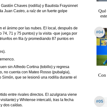
 Gastón Chaves (rodilla) y Bautista Fraysinnet
Qué 
a Juan Castro, a raíz de un fuerte golpe
est
n el ánimo por las nubes. El local, después de
#04
 74, 71 y 75 puntos) y la visita -que juega por
triunfos en fila (y promediando 87 puntos en
es).
ernenco⁩.
guen sin Alfredo Cortina (tobillo) y regresa
nto, no cuenta con Mateo Rosso (pubalgia),
Con l
o Simón, que se lesionó una rodilla durante el
ido entre rivales directos. El azulgrana viene
visitante) y Whitense intercaló, tras la fecha
#05
 y dos caídas.