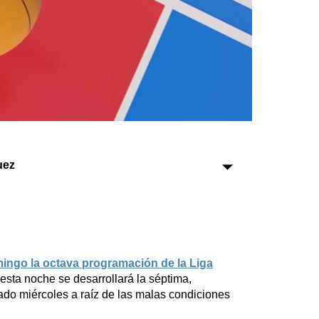
Sociedad
Tecnología
Turismo
Salud
Es viral
uez
Farmacias
Transportes
Loterías
mingo la octava programación de la Liga
Datos Útiles
 esta noche se desarrollará la séptima,
Fúnebres
ado miércoles a raíz de las malas condiciones
Edictos