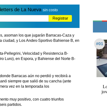
Teléfonos de urgencia
letters de La Nueva
sin costo
Registrar
os, asoman los que jugarán Barracas-Caza y
 ciudad, y Los Andes-Sportivo Bahiense B, en
#01
ta-Pellegrini, Velocidad y Resistencia B-
ro Luro), en Espora, y Bahiense del Norte B-
donde Barracas aún no perdió y recibirá a
anó siempre que salió de su cancha (ante
Lo
rimera vez en la temporada los
jov
ento muy positivo, con cuatro triunfos
seis partidos.