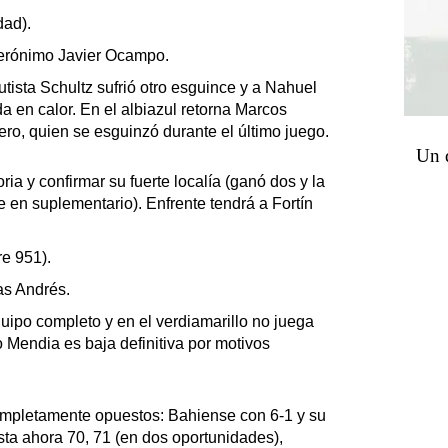
dad).
Jerónimo Javier Ocampo⁩.
utista Schultz sufrió otro esguince y a Nahuel
a en calor. En el albiazul retorna Marcos
ro, quien se esguinzó durante el último juego.
Un 
oria y confirmar su fuerte localía (ganó dos y la
e en suplementario). Enfrente tendrá a Fortín
re 951).
as Andrés.⁩
equipo completo y en el verdiamarillo no juega
 Mendia es baja definitiva por motivos
ompletamente opuestos: Bahiense con 6-1 y su
 hasta ahora 70, 71 (en dos oportunidades),