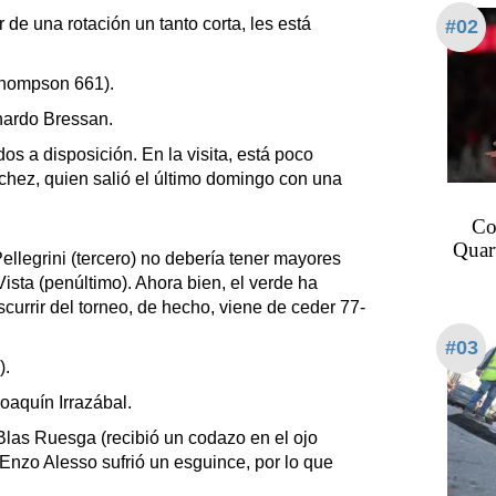
 de una rotación un tanto corta, les está
#02
Thompson 661).
nardo Bressan⁩.
odos a disposición. En la visita, está poco
hez, quien salió el último domingo con una
Co
Quar
ellegrini (tercero) no debería tener mayores
Vista (penúltimo). Ahora bien, el verde ha
currir del torneo, de hecho, viene de ceder 77-
#03
).
oaquín Irrazábal.⁩
 Blas Ruesga (recibió un codazo en el ojo
 Enzo Alesso sufrió un esguince, por lo que