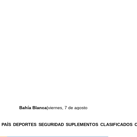
Bahía Blanca
|
viernes, 7 de agosto
 PAÍS
DEPORTES
SEGURIDAD
SUPLEMENTOS
CLASIFICADOS
La ciudad