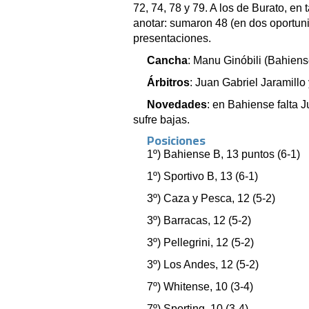
72, 74, 78 y 79. A los de Burato, en
anotar: sumaron 48 (en dos oportuni
presentaciones.
Cancha
: Manu Ginóbili (Bahiens
Árbitros
: Juan Gabriel Jaramillo
Novedades
: en Bahiense falta J
sufre bajas.
Posiciones
1º) Bahiense B, 13 puntos (6-1)
1º) Sportivo B, 13 (6-1)
3º) Caza y Pesca, 12 (5-2)
3º) Barracas, 12 (5-2)
3º) Pellegrini, 12 (5-2)
3º) Los Andes, 12 (5-2)
7º) Whitense, 10 (3-4)
7º) Sporting, 10 (3-4)