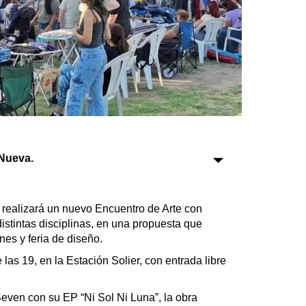
Sociedad
Tecnología
Turismo
Salud
Es viral
Nueva.
Farmacias
 realizará un nuevo Encuentro de Arte con
Transportes
distintas disciplinas, en una propuesta que
Loterías
nes y feria de diseño.
Datos Útiles
as 19, en la Estación Solier, con entrada libre
Fúnebres
Edictos
even con su EP “Ni Sol Ni Luna”, la obra