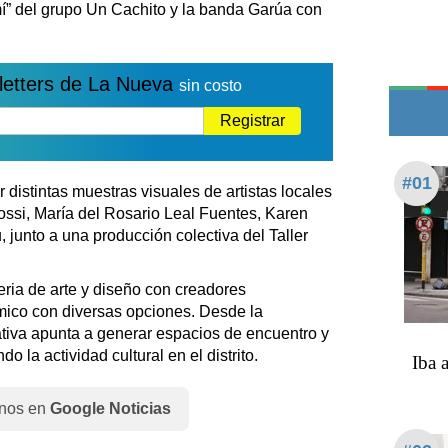
Teléfonos de urgencia
mí” del grupo Un Cachito y la banda Garúa con
letters de La Nueva
sin costo
Registrar
#01
 distintas muestras visuales de artistas locales
ssi, María del Rosario Leal Fuentes, Karen
 junto a una producción colectiva del Taller
eria de arte y diseño con creadores
mico con diversas opciones. Desde la
ativa apunta a generar espacios de encuentro y
ndo la actividad cultural en el distrito.
Iba 
nos en
Google Noticias