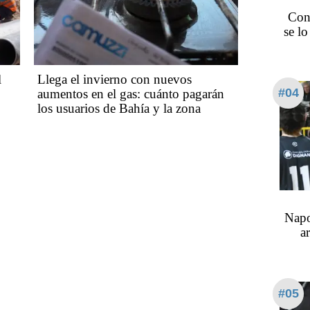
Con
se l
l
Llega el invierno con nuevos
#04
aumentos en el gas: cuánto pagarán
los usuarios de Bahía y la zona
Napo
ar
#05