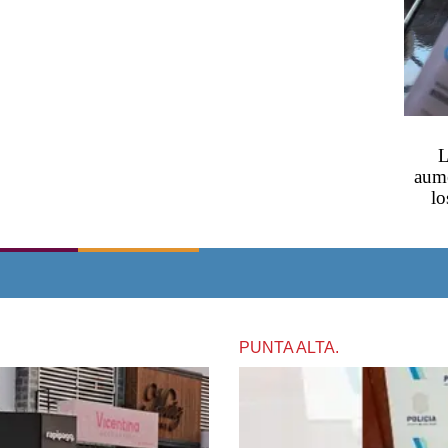
L
aume
lo
PUNTA ALTA.