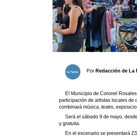
Sociedad y tiempo libre
El tiempo
Fúnebres
Clasificados
Por
Redacción de La 
Horóscopo
Suplementos
Servicios
El Municipio de Coronel Rosales
participación de artistas locales de 
combinará música, teatro, exposicio
Será el sábado 9 de mayo, desde l
y gratuita.
En el escenario se presentará ZS