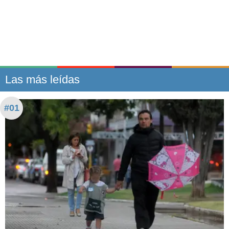
Las más leídas
#01