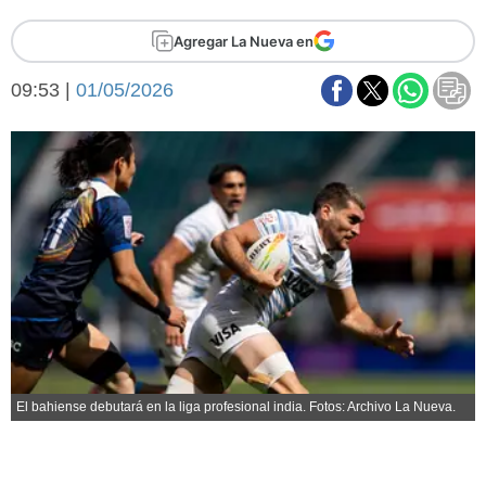
Básquetbol
Agregar La Nueva en
Fútbol
Federal A
09:53 |
01/05/2026
Aplausos
Arte y cultura
Cines
Economía y finanzas
Economía y campo
Con el campo
Espacio empresas
Sociedad
Sociedad y tiempo
libre
Tecnología
Turismo
Salud
Es viral
El tiempo
El bahiense debutará en la liga profesional india. Fotos: Archivo La Nueva.
Fúnebres
Clasificados