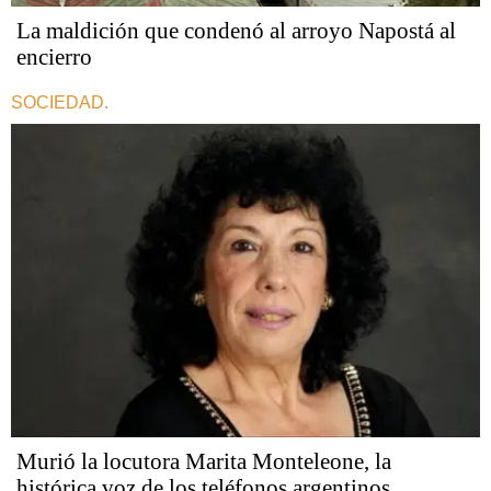
La maldición que condenó al arroyo Napostá al
encierro
SOCIEDAD.
Murió la locutora Marita Monteleone, la
histórica voz de los teléfonos argentinos