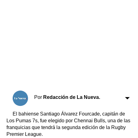
Horóscopo
Suplementos
Farmacias
Servicios
Transportes
Loterías
Datos Útiles
Fúnebres
Edictos
Teléfonos de urgencia
Por
Redacción de La Nueva.
El bahiense Santiago Álvarez Fourcade, capitán de
Los Pumas 7s, fue elegido por Chennai Bulls, una de las
franquicias que tendrá la segunda edición de la Rugby
Premier League.