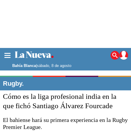
La ciudad
Noticias
Bahía Blanca
|
sábado, 8 de agosto
Punta Alta
La región
Rugby.
El país
Cómo es la liga profesional india en la
El mundo
Seguridad
que fichó Santiago Álvarez Fourcade
Opinión
Escenario Olímpico
El bahiense hará su primera experiencia en la Rugby
Deportes
Premier League.
Liga del Sur