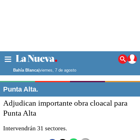
La ciudad
Noticias
Bahía Blanca
|
viernes, 7 de agosto
Punta Alta
La región
Punta Alta.
El país
Adjudican importante obra cloacal para
El mundo
Seguridad
Punta Alta
Opinión
Escenario Olímpico
Intervendrán 31 sectores.
Deportes
Liga del Sur