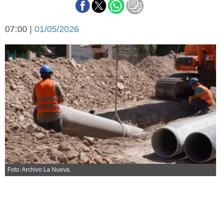
Básquetbol
Fútbol
07:00 |
01/05/2026
Federal A
Aplausos
Arte y cultura
Cines
Economía y finanzas
Economía y campo
Con el campo
Espacio empresas
Sociedad
Sociedad y tiempo
libre
Tecnología
Turismo
Salud
Es viral
Foto: Archivo La Nueva.
El tiempo
Fúnebres
Clasificados