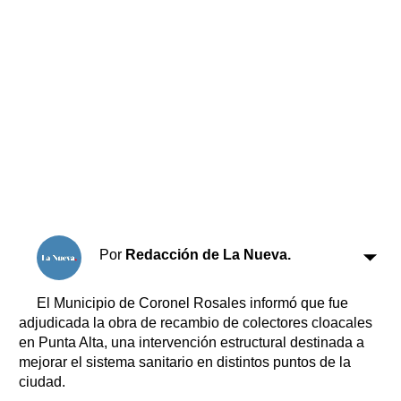
Horóscopo
Suplementos
Farmacias
Servicios
Transportes
Loterías
Datos Útiles
Fúnebres
Edictos
Teléfonos de urgencia
Por
Redacción de La Nueva.
El Municipio de Coronel Rosales informó que fue
adjudicada la obra de recambio de colectores cloacales
en Punta Alta, una intervención estructural destinada a
mejorar el sistema sanitario en distintos puntos de la
ciudad.