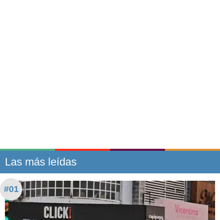
Las más leídas
#01