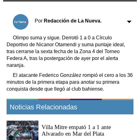
Clasificados
Horóscopo
Por
Redacción de La Nueva.
Suplementos
Farmacias
Servicios
Olimpo suma y sigue. Derrotó 1 a 0 a Círculo
Transportes
Deportivo de Nicanor Otamendi y suma puntaje ideal,
Loterías
tras cerrarse la sexta fecha de la Zona 4 del Torneo
Datos Útiles
Federa A, tras la postergación de ayer por el alerta
Fúnebres
naranja.
Edictos
El atacante Federico González rompió el cero a los 36
Teléfonos de urgencia
minutos de la primera etapa para anotar su primera
conquista desde que llegó al club bahiense.
Noticias Relacionadas
Villa Mitre empató 1 a 1 ante
Alvarado en Mar del Plata