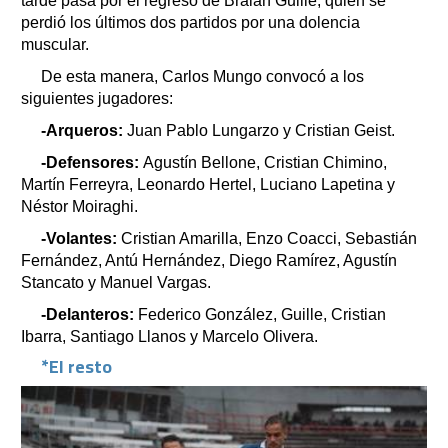
tarde pasa por el regreso de Braian Guille, quien se
perdió los últimos dos partidos por una dolencia
muscular.
De esta manera, Carlos Mungo convocó a los
siguientes jugadores:
-Arqueros:
Juan Pablo Lungarzo y Cristian Geist.
-Defensores:
Agustín Bellone, Cristian Chimino,
Martín Ferreyra, Leonardo Hertel, Luciano Lapetina y
Néstor Moiraghi.
-Volantes:
Cristian Amarilla, Enzo Coacci, Sebastián
Fernández, Antú Hernández, Diego Ramírez, Agustín
Stancato y Manuel Vargas.
-Delanteros:
Federico González, Guille, Cristian
Ibarra, Santiago Llanos y Marcelo Olivera.
*El resto