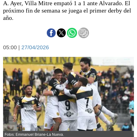
A. Ayer, Villa Mitre empató 1 a 1 ante Alvarado. El
Básquetbol
próximo fin de semana se juega el primer derby del
Fútbol
año.
Federal A
Aplausos
Arte y cultura
Cines
Economía y finanzas
05:00 |
Economía y campo
27/04/2026
Con el campo
Espacio empresas
Sociedad
Sociedad y tiempo
libre
Tecnología
Turismo
Salud
Es viral
El tiempo
Cartón Lleno
Fúnebres
Fotos: Emmanuel Briane-La Nueva.