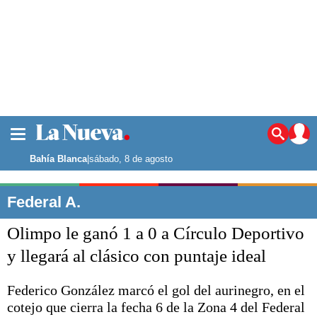
La ciudad
Noticias
Bahía Blanca
|
sábado, 8 de agosto
Punta Alta
La región
Federal A.
El país
Olimpo le ganó 1 a 0 a Círculo Deportivo
El mundo
Seguridad
y llegará al clásico con puntaje ideal
Opinión
Escenario Olímpico
Federico González marcó el gol del aurinegro, en el
Deportes
cotejo que cierra la fecha 6 de la Zona 4 del Federal
Liga del Sur