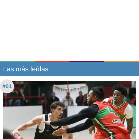
Las más leídas
#01