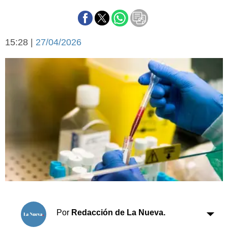
Básquetbol
Fútbol
Federal A
15:28 |
27/04/2026
Aplausos
Arte y cultura
Cines
Economía y finanzas
Economía y campo
Con el campo
Espacio empresas
Sociedad
Sociedad y tiempo
libre
Tecnología
Turismo
Salud
Es viral
El tiempo
Cartón Lleno
Por
Redacción de La Nueva.
Fúnebres