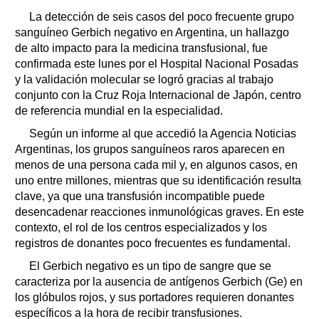
Clasificados
La detección de seis casos del poco frecuente grupo
Horóscopo
sanguíneo Gerbich negativo en Argentina, un hallazgo
Suplementos
de alto impacto para la medicina transfusional, fue
confirmada este lunes por el Hospital Nacional Posadas
Farmacias
Servicios
y la validación molecular se logró gracias al trabajo
Transportes
conjunto con la Cruz Roja Internacional de Japón, centro
Loterías
de referencia mundial en la especialidad.
Datos Útiles
Según un informe al que accedió la Agencia Noticias
Fúnebres
Argentinas, los grupos sanguíneos raros aparecen en
Edictos
menos de una persona cada mil y, en algunos casos, en
uno entre millones, mientras que su identificación resulta
Teléfonos de urgencia
clave, ya que una transfusión incompatible puede
desencadenar reacciones inmunológicas graves. En este
contexto, el rol de los centros especializados y los
registros de donantes poco frecuentes es fundamental.
El Gerbich negativo es un tipo de sangre que se
caracteriza por la ausencia de antígenos Gerbich (Ge) en
los glóbulos rojos, y sus portadores requieren donantes
específicos a la hora de recibir transfusiones.