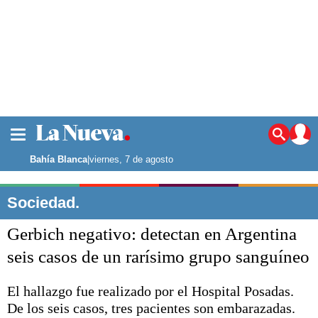
La ciudad
Noticias
Bahía Blanca
|
viernes, 7 de agosto
Punta Alta
La región
Sociedad.
El país
Gerbich negativo: detectan en Argentina
El mundo
Seguridad
seis casos de un rarísimo grupo sanguíneo
Opinión
Escenario Olímpico
El hallazgo fue realizado por el Hospital Posadas.
Deportes
De los seis casos, tres pacientes son embarazadas.
Liga del Sur