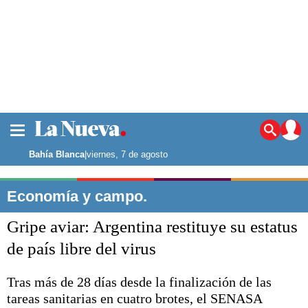
La ciudad
Noticias
Bahía Blanca
|
viernes, 7 de agosto
Punta Alta
La región
Economía y campo.
El país
Gripe aviar: Argentina restituye su estatus
El mundo
Seguridad
de país libre del virus
Opinión
Escenario Olímpico
Tras más de 28 días desde la finalización de las
Deportes
tareas sanitarias en cuatro brotes, el SENASA
Liga del Sur