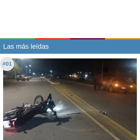
Las más leídas
#01