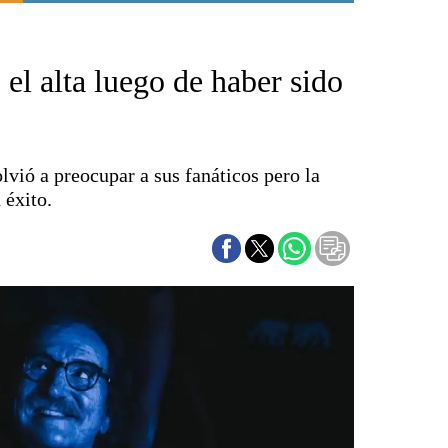
Punta Alta
La región
 el alta luego de haber sido
El país
El mundo
Seguridad
Opinión
lvió a preocupar a sus fanáticos pero la
Escenario Olímpico
 éxito.
Liga del Sur
Básquetbol
Fútbol
Federal A
Aplausos
Cines
Economía y finanzas
Con el campo
Espacio empresas