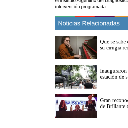
el Instituto Argentino del Diagnósti
intervención programada.
Noticias Relacionadas
Qué se sabe 
su cirugía re
Inauguraron
estación de 
Gran reconoc
de Brillante