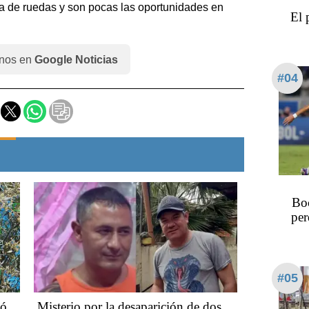
lla de ruedas y son pocas las oportunidades en
El 
nos en
Google Noticias
#04
Bo
per
#05
ñó
Misterio por la desaparición de dos