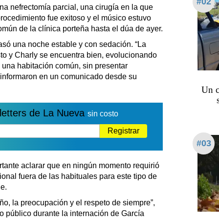
#02
una nefrectomía parcial, una cirugía en la que
procedimiento fue exitoso y el músico estuvo
ún de la clínica porteña hasta el dúa de ayer.
asó una noche estable y con sedación. “La
sto y Charly se encuentra bien, evolucionando
una habitación común, sin presentar
 informaron en un comunicado desde su
Un c
letters de La Nueva
sin costo
Registrar
#03
ortante aclarar que en ningún momento requirió
ional fuera de las habituales para este tipo de
e.
o, la preocupación y el respeto de siempre”,
o público durante la internación de García