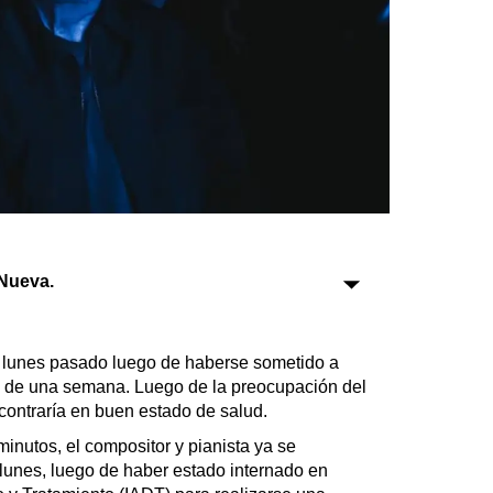
Sociedad
Tecnología
Turismo
Salud
Es viral
Nueva.
Farmacias
Transportes
l lunes pasado luego de haberse sometido a
Loterías
 de una semana. Luego de la preocupación del
ncontraría en buen estado de salud.
Datos Útiles
Fúnebres
inutos, el compositor y pianista ya se
lunes, luego de haber estado internado en
Edictos