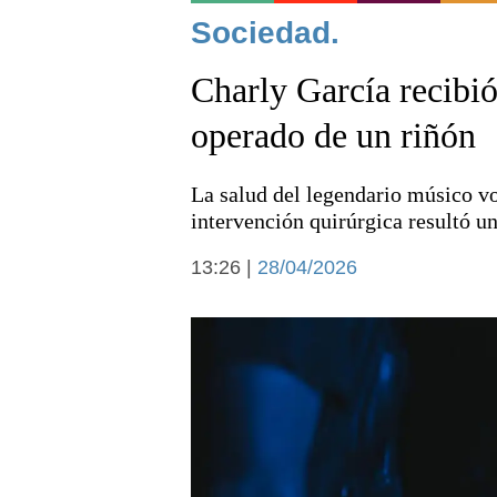
Noticias
Sociedad.
Charly García recibió
operado de un riñón
La salud del legendario músico vo
Deportes
intervención quirúrgica resultó un
13:26 |
28/04/2026
Arte y cultura
Economía y campo