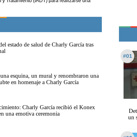
co y Tratamiento (IADT) para realizarse una
Teléfonos de urgencia
del estado de salud de Charly García tras
nal
#01
 una esquina, un mural y renombraron una
subte en homenaje a Charly García
imiento: Charly García recibió el Konex
Det
 en una emotiva ceremonia
un 