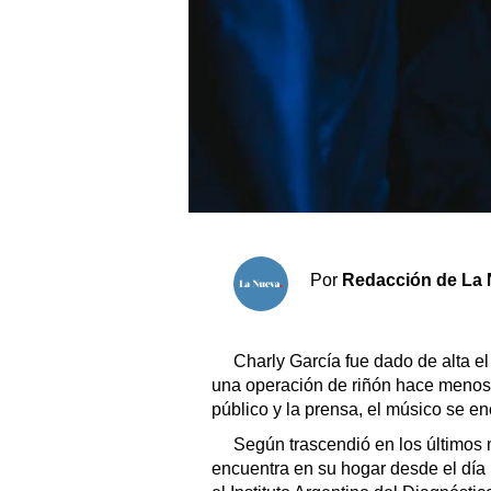
Sociedad y tiempo libre
El tiempo
Fúnebres
Clasificados
Horóscopo
Por
Redacción de La 
Suplementos
Servicios
Charly García fue dado de alta e
una operación de riñón hace menos
público y la prensa, el músico se e
Según trascendió en los últimos m
encuentra en su hogar desde el día 