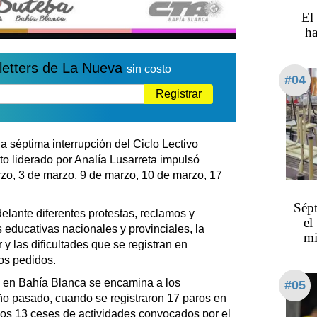
El 
ha
letters de La Nueva
sin costo
#04
Registrar
a séptima interrupción del Ciclo Lectivo
to liderado por Analía Lusarreta impulsó
rzo, 3 de marzo, 9 de marzo, 10 de marzo, 17
Sépt
elante diferentes protestas, reclamos y
el
 educativas nacionales y provinciales, la
mi
r y las dificultades que se registran en
ros pedidos.
 en Bahía Blanca se encamina a los
#05
ño pasado, cuando se registraron 17 paros en
a los 13 ceses de actividades convocados por el