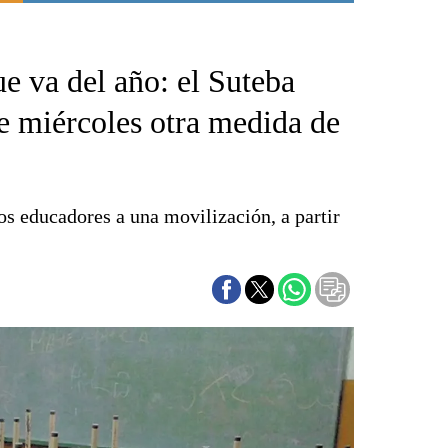
Punta Alta
La región
e va del año: el Suteba
El país
El mundo
te miércoles otra medida de
Seguridad
Opinión
Escenario Olímpico
s educadores a una movilización, a partir
Liga del Sur
Básquetbol
Fútbol
Federal A
Aplausos
Cines
Economía y finanzas
Con el campo
Espacio empresas