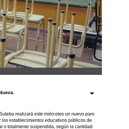
Sociedad
Tecnología
Turismo
Salud
Es viral
Farmacias
Nueva.
Transportes
Loterías
Datos Útiles
e Suteba realizará este miércoles un nuevo paro
Fúnebres
ez los establecimientos educativos públicos de
Edictos
ial o totalmente suspendida, según la cantidad