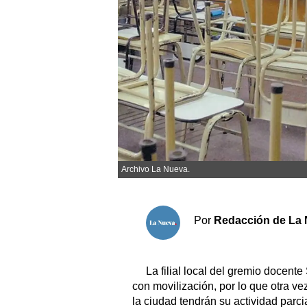
Sociedad y tiempo libre
El tiempo
Fúnebres
Clasificados
Horóscopo
Archivo La Nueva.
Suplementos
Servicios
Por
Redacción de La 
La filial local del gremio docent
con movilización, por lo que otra v
la ciudad tendrán su actividad parc