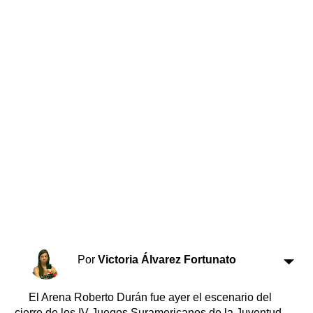
Horóscopo
Suplementos
Farmacias
Servicios
Transportes
Loterías
Datos Útiles
Fúnebres
Edictos
Teléfonos de urgencia
Por
Victoria Álvarez Fortunato
El Arena Roberto Durán fue ayer el escenario del
cierre de los IV Juegos Suramericanos de la Juventud