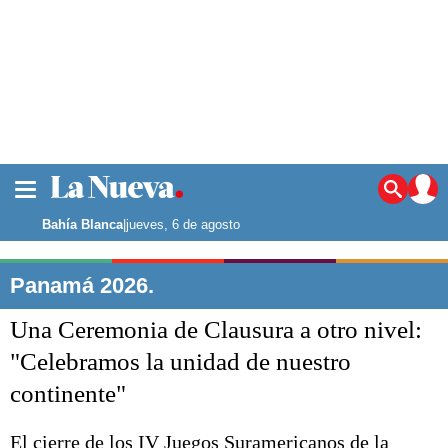
La ciudad
Noticias
Bahía Blanca
|
jueves, 6 de agosto
Punta Alta
La región
Panamá 2026.
El país
Una Ceremonia de Clausura a otro nivel:
El mundo
Seguridad
"Celebramos la unidad de nuestro
Opinión
continente"
Escenario Olímpico
Deportes
Liga del Sur
El cierre de los IV Juegos Suramericanos de la