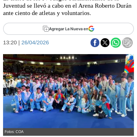
Básquetbol
Juventud se llevó a cabo en el Arena Roberto Durán
Fútbol
ante ciento de atletas y voluntarios.
Federal A
Aplausos
Agregar La Nueva en
Arte y cultura
Cines
13:20 |
26/04/2026
Economía y finanzas
Economía y campo
Con el campo
Espacio empresas
Sociedad
Sociedad y tiempo
libre
Tecnología
Turismo
Salud
Es viral
El tiempo
Fúnebres
Clasificados
Fotos: COA