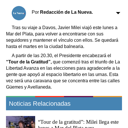
Clasificados
Horóscopo
Por
Redacción de La Nueva.
Suplementos
Farmacias
Tras su viaje a Davos, Javier Milei viajó este lunes a
Servicios
Mar del Plata, para volver a encontrarse con sus
Transportes
seguidores y mantener el vínculo con ellos. Se quedará
Loterías
hasta el martes en la ciudad balnearia.
Datos Útiles
A partir de las 20.30, el Presidente encabezará el
Fúnebres
“Tour de la Gratitud”,
que comenzó tras el triunfo de La
Edictos
Libertad Avanza en las elecciones para agradecerle a la
Teléfonos de urgencia
gente que apoyó al espacio libertario en las urnas. Esta
vez será una caravana que se concentra entre las calles
Güemes y Avellaneda.
Noticias Relacionadas
“Tour de la gratitud”: Milei llega este
lunes a Mar del Plata para