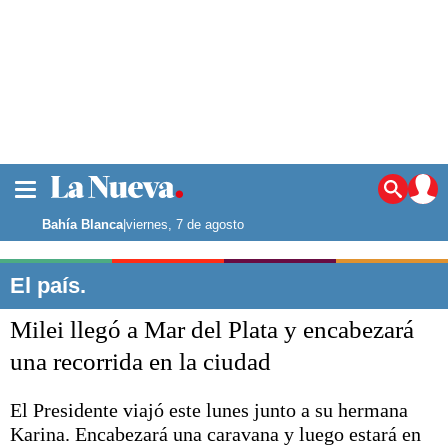
La ciudad
Noticias
Bahía Blanca
|
viernes, 7 de agosto
Punta Alta
La región
El país.
El país
Milei llegó a Mar del Plata y encabezará
El mundo
Seguridad
una recorrida en la ciudad
Opinión
Escenario Olímpico
El Presidente viajó este lunes junto a su hermana
Deportes
Karina. Encabezará una caravana y luego estará en
Liga del Sur