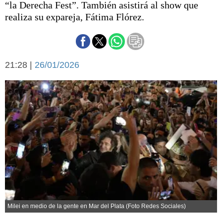
“la Derecha Fest”. También asistirá al show que
Básquetbol
realiza su expareja, Fátima Flórez.
Fútbol
Federal A
Aplausos
Arte y cultura
Cines
21:28 |
26/01/2026
Economía y finanzas
Economía y campo
Con el campo
Espacio empresas
Sociedad
Sociedad y tiempo
libre
Tecnología
Turismo
Salud
Es viral
El tiempo
Cartón Lleno
Milei en medio de la gente en Mar del Plata (Foto Redes Sociales)
Fúnebres