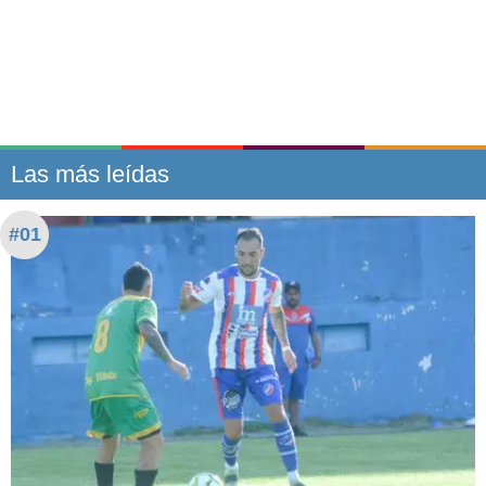
Las más leídas
#01