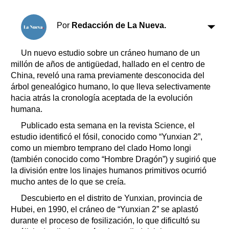
Clasificados
Horóscopo
Por
Redacción de La Nueva.
Suplementos
Farmacias
Servicios
Un nuevo estudio sobre un cráneo humano de un
Transportes
millón de años de antigüedad, hallado en el centro de
China, reveló una rama previamente desconocida del
Loterías
árbol genealógico humano, lo que lleva selectivamente
Datos Útiles
hacia atrás la cronología aceptada de la evolución
Fúnebres
humana.
Edictos
Publicado esta semana en la revista Science, el
Teléfonos de urgencia
estudio identificó el fósil, conocido como “Yunxian 2”,
como un miembro temprano del clado Homo longi
(también conocido como “Hombre Dragón”) y sugirió que
la división entre los linajes humanos primitivos ocurrió
mucho antes de lo que se creía.
Descubierto en el distrito de Yunxian, provincia de
Hubei, en 1990, el cráneo de “Yunxian 2” se aplastó
durante el proceso de fosilización, lo que dificultó su