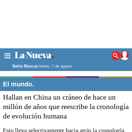
La ciudad
Noticias
Bahía Blanca
|
viernes, 7 de agosto
Punta Alta
La región
El mundo.
El país
Hallan en China un cráneo de hace un
El mundo
Seguridad
millón de años que reescribe la cronología
Opinión
de evolución humana
Escenario Olímpico
Deportes
Liga del Sur
Esto lleva selectivamente hacia atrás la cronología