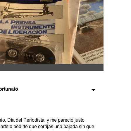
Sociedad
Tecnología
Turismo
Salud
Es viral
Fortunato
Farmacias
Transportes
Loterías
Datos Útiles
io, Día del Periodista, y me pareció justo
uearte o pedirte que corrijas una bajada sin que
Fúnebres