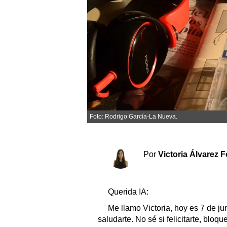
Sociedad y tiempo libre
El tiempo
Cartón Lleno
Fúnebres
Foto: Rodrigo García-La Nueva.
Clasificados
Horóscopo
Suplementos
Por
Victoria Álvarez 
Servicios
Querida IA:
Me llamo Victoria, hoy es 7 de jun
saludarte. No sé si felicitarte, bloq