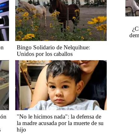
¿C
dem
on
Bingo Solidario de Nelquihue:
Unidos por los caballos
ión
"No le hicimos nada": la defensa de
la madre acusada por la muerte de su
s
hijo