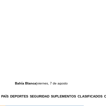
Bahía Blanca
|
viernes, 7 de agosto
 PAÍS
DEPORTES
SEGURIDAD
SUPLEMENTOS
CLASIFICADOS
La ciudad