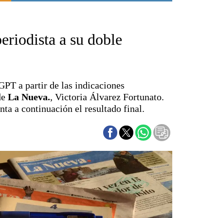
Punta Alta
La región
periodista a su doble
El país
El mundo
Seguridad
Opinión
GPT a partir de las indicaciones
Escenario Olímpico
de
La Nueva.
, Victoria Álvarez Fortunato.
Liga del Sur
nta a continuación el resultado final.
Básquetbol
Fútbol
Federal A
Aplausos
Cines
Economía y finanzas
Con el campo
Espacio empresas