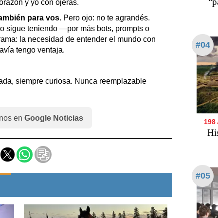
“p
orazón y yo con ojeras.
 también para vos
. Pero ojo: no te agrandés.
mo sigue teniendo —por más bots, prompts o
rama: la necesidad de entender el mundo con
#04
avía tengo ventaja.
ada, siempre curiosa. Nunca reemplazable
nos en
Google Noticias
198
Hi
#05