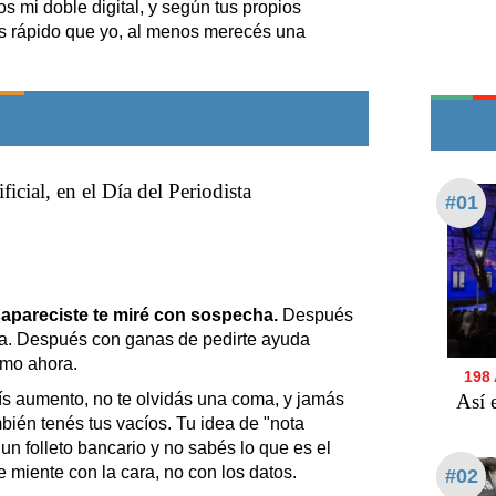
s mi doble digital, y según tus propios
Edictos
s rápido que yo, al menos merecés una
Teléfonos de urgencia
ificial, en el Día del Periodista
#01
apareciste te miré con sospecha.
Después
ia. Después con ganas de pedirte ayuda
omo ahora.
198
ís aumento, no te olvidás una coma, y jamás
Así 
bién tenés tus vacíos. Tu idea de "nota
n folleto bancario y no sabés lo que es el
 miente con la cara, no con los datos.
#02