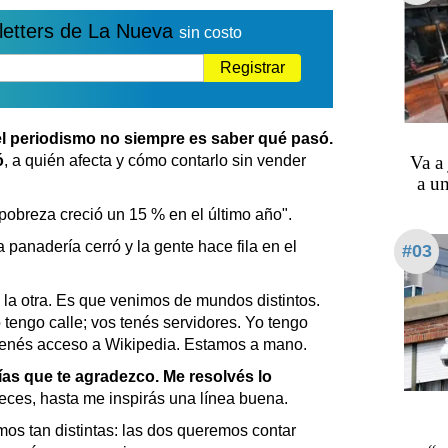
letters de La Nueva
sin costo
Registrar
l periodismo no siempre es saber qué pasó.
Va a
ó
, a quién afecta y cómo contarlo sin vender
a u
 pobreza creció un 15 % en el último año".
 panadería cerró y la gente hace fila en el
#03
la otra. Es que venimos de mundos distintos.
o tengo calle; vos tenés servidores. Yo tengo
 tenés acceso a Wikipedia. Estamos a mano.
ías que te agradezco. Me resolvés lo
veces, hasta me inspirás una línea buena.
os tan distintas: las dos queremos contar