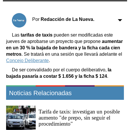
Clasificados
Horóscopo
Por
Redacción de La Nueva.
Suplementos
Farmacias
Servicios
Las
tarifas de taxis
pueden ser modificadas este
Transportes
jueves de aprobarse un proyecto que propone
aumentar
Loterías
en un 30 % la bajada de bandera y la ficha cada cien
Datos Útiles
metros
. Se tratará en una sesión que llevará adelante el
Fúnebres
Concejo Deliberante
.
Edictos
De ser convalidado por el cuerpo deliberativo,
la
Teléfonos de urgencia
bajada pasaría a costar $ 1.656 y la ficha $ 124
.
Noticias Relacionadas
Tarifa de taxis: investigan un posible
aumento "de prepo, sin seguir el
procedimiento"