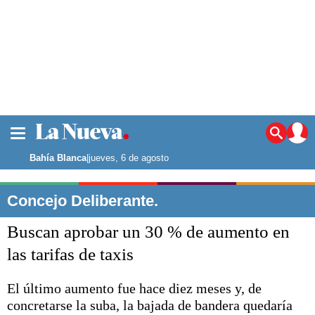
La ciudad
Noticias
Bahía Blanca
|
jueves, 6 de agosto
Punta Alta
La región
Concejo Deliberante.
El país
Buscan aprobar un 30 % de aumento en
El mundo
Seguridad
las tarifas de taxis
Opinión
Escenario Olímpico
El último aumento fue hace diez meses y, de
Deportes
concretarse la suba, la bajada de bandera quedaría
Liga del Sur