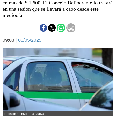
en más de $ 1.600. El Concejo Deliberante lo tratará
Básquetbol
en una sesión que se llevará a cabo desde este
Fútbol
mediodía.
Federal A
Aplausos
Arte y cultura
Cines
Economía y finanzas
09:03 |
Economía y campo
08/05/2025
Con el campo
Espacio empresas
Sociedad
Sociedad y tiempo
libre
Tecnología
Turismo
Salud
Es viral
El tiempo
Cartón Lleno
Fúnebres
Fotos de archivo. - La Nueva.