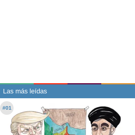
Las más leídas
#01