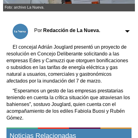
Clasificados
Foto: archivo La Nueva.
Horóscopo
Suplementos
Farmacias
Por
Redacción de La Nueva.
Servicios
Transportes
Loterías
El concejal Adrián Jouglard presentó un proyecto de
resolución en Concejo Deliberante solicitando a las
Datos Útiles
empresas Edes y Camuzzi que otorguen bonificaciones
Fúnebres
o subsidios en las tarifas de energía eléctrica y gas
Edictos
natural a usuarios, comerciales y gastronómicos
Teléfonos de urgencia
afectados por la inundación del 7 de marzo.
“Esperamos un gesto de las empresas prestatarias
teniendo en cuenta la crítica situación que atraviesan los
bahienses”, sostuvo Jouglard, quien cuenta con el
acompañamiento de los ediles Fabiola Buosi y Rubén
Gómez.
Noticias Relacionadas