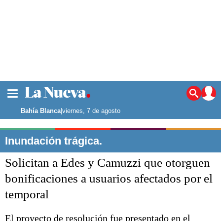
La ciudad
Noticias
Bahía Blanca
|
viernes, 7 de agosto
Punta Alta
La región
Inundación trágica.
El país
Solicitan a Edes y Camuzzi que otorguen
El mundo
Seguridad
bonificaciones a usuarios afectados por el
Opinión
temporal
Escenario Olímpico
Deportes
Liga del Sur
El proyecto de resolución fue presentado en el