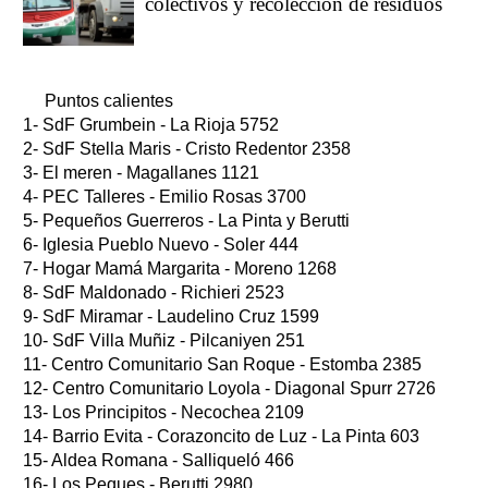
colectivos y recolección de residuos
Puntos calientes
1- SdF Grumbein - La Rioja 5752
2- SdF Stella Maris - Cristo Redentor 2358
3- El meren - Magallanes 1121
4- PEC Talleres - Emilio Rosas 3700
5- Pequeños Guerreros - La Pinta y Berutti
6- Iglesia Pueblo Nuevo - Soler 444
7- Hogar Mamá Margarita - Moreno 1268
8- SdF Maldonado - Richieri 2523
9- SdF Miramar - Laudelino Cruz 1599
10- SdF Villa Muñiz - Pilcaniyen 251
11- Centro Comunitario San Roque - Estomba 2385
12- Centro Comunitario Loyola - Diagonal Spurr 2726
13- Los Principitos - Necochea 2109
14- Barrio Evita - Corazoncito de Luz - La Pinta 603
15- Aldea Romana - Salliqueló 466
16- Los Peques - Berutti 2980