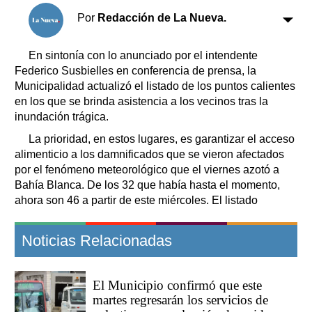
Clasificados
Por
Redacción de La Nueva.
Horóscopo
Suplementos
En sintonía con lo anunciado por el intendente
Farmacias
Federico Susbielles en conferencia de prensa, la
Servicios
Transportes
Municipalidad actualizó el listado de los puntos calientes
en los que se brinda asistencia a los vecinos tras la
Loterías
inundación trágica.
Datos Útiles
La prioridad, en estos lugares, es garantizar el acceso
Fúnebres
alimenticio a los damnificados que se vieron afectados
Edictos
por el fenómeno meteorológico que el viernes azotó a
Teléfonos de urgencia
Bahía Blanca. De los 32 que había hasta el momento,
ahora son 46 a partir de este miércoles. El listado
Noticias Relacionadas
El Municipio confirmó que este
martes regresarán los servicios de