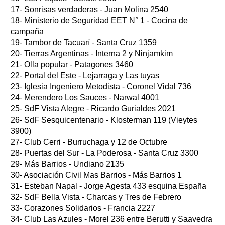
17- Sonrisas verdaderas - Juan Molina 2540
18- Ministerio de Seguridad EET N° 1 - Cocina de
campaña
19- Tambor de Tacuarí - Santa Cruz 1359
20- Tierras Argentinas - Interna 2 y Ninjamkim
21- Olla popular - Patagones 3460
22- Portal del Este - Lejarraga y Las tuyas
23- Iglesia Ingeniero Metodista - Coronel Vidal 736
24- Merendero Los Sauces - Narwal 4001
25- SdF Vista Alegre - Ricardo Gurialdes 2021
26- SdF Sesquicentenario - Klosterman 119 (Vieytes
3900)
27- Club Cerri - Burruchaga y 12 de Octubre
28- Puertas del Sur - La Poderosa - Santa Cruz 3300
29- Más Barrios - Undiano 2135
30- Asociación Civil Mas Barrios - Más Barrios 1
31- Esteban Napal - Jorge Agesta 433 esquina España
32- SdF Bella Vista - Charcas y Tres de Febrero
33- Corazones Solidarios - Francia 2227
34- Club Las Azules - Morel 236 entre Berutti y Saavedra