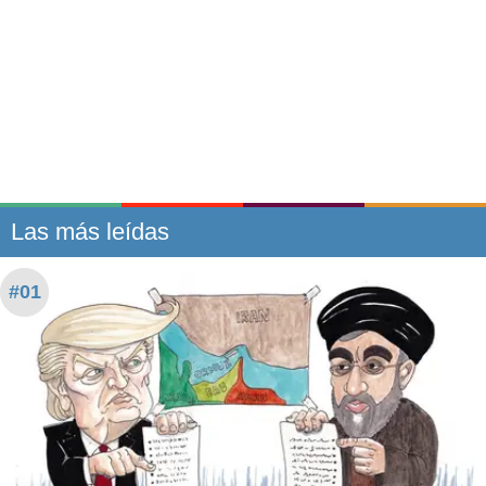
Las más leídas
#01