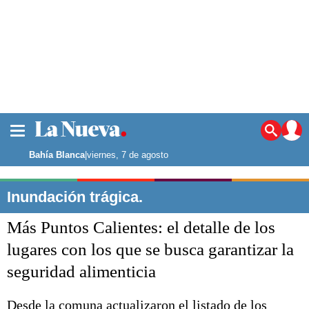
La ciudad
Noticias
Bahía Blanca
|
viernes, 7 de agosto
Punta Alta
La región
Inundación trágica.
El país
Más Puntos Calientes: el detalle de los
El mundo
Seguridad
lugares con los que se busca garantizar la
Opinión
seguridad alimenticia
Escenario Olímpico
Deportes
Liga del Sur
Desde la comuna actualizaron el listado de los